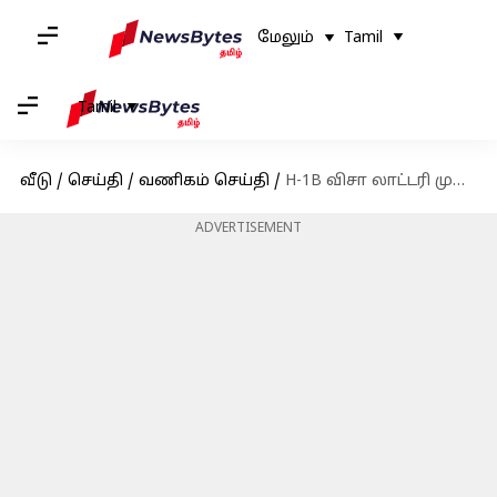
மேலும்
Tamil
Tamil
வீடு
/
செய்தி
/
வணிகம் செய்தி
/
H-1B விசா லாட்டரி முறையில் மாற்றங்கள் அமலானால் இந்திய தொழில்நுட்ப ஊழியர்கள் பாதிக்கப்பட வாய்ப்பு
ADVERTISEMENT