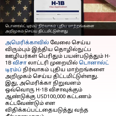
தொழில்நுட்ப ஊழியர்கள்
பாதிக்கப்பட வாய்ப்பு
எழுதியவர்
Sep 24, 2025
11:43 am
Venkatalakshmi V
டொனால்ட் டிரம்ப் நிர்வாகம் புதிய மாற்றங்களை
அறிமுகம் செய்ய திட்டமிட்டுள்ளது
செய்தி முன்னோட்டம்
அமெரிக்காவில்
வேலை செய்ய
விரும்பும் இந்திய தொழில்நுட்ப
ஊழியர்கள் பெரிதும் பயன்படுத்தும் H-
1B
விசா
லாட்டரி முறையில்
டொனால்ட்
டிரம்ப்
நிர்வாகம் புதிய மாற்றங்களை
அறிமுகம் செய்ய திட்டமிட்டுள்ளது.
இது, அமெரிக்கா நிறுவனம்
ஒவ்வொரு H-1B விசாவுக்கும்
ஆண்டுக்கு USD100,000 கட்டணம்
கட்டவேண்டும் என
விதிக்கப்பட்டதையடுத்து வந்த