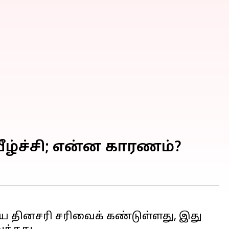
ீழ்ச்சி; என்ன காரணம்?
ய தினசரி சரிவைக் கண்டுள்ளது, இது