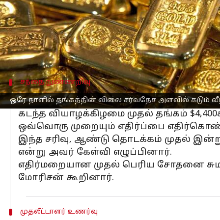
விலைமதிப்பற்ற உலோகங்களின் அதிர்ச்சி
ஸ்பாட் தங்கம் 6.3% வரை சரிந்து ஒரு டிர
பிறகு ஒரே நாளில் 8% க்கும் அதிகமாக சர
அமெரிக்காவிற்கும் சீனாவிற்கும் இடை
சந்தை நுண்ணறிவு
இது ஒரு மாற்றத்தின் தொடக்கம
ஒரே நாளில் தங்கத்தின் விலை சர்வதேச அளவில் கடும் வீழ
கடந்த வியாழக்கிழமை முதல் தங்கம் $4,40
ஒவ்வொரு முறையும் எதிர்ப்பை எதிர்கொண்ட
இந்த சரிவு, ஆண்டு தொடக்கம் முதல் இன்
என்று அவர் கேள்வி எழுப்பினார்.
எதிர்மறையான முதல் பெரிய சோதனை சுமார் 
மோரிசன் கூறினார்.
முதலீட்டாளர் உணர்வு