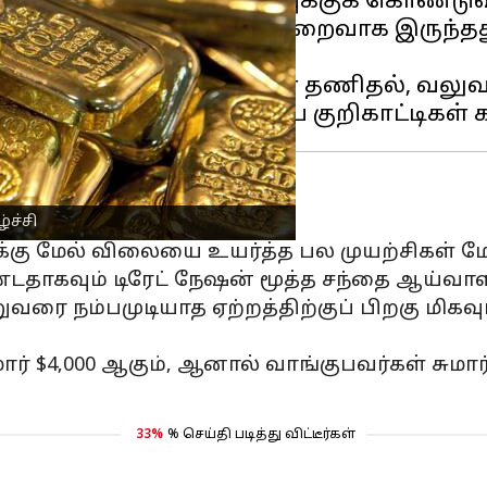
யூட்டும் ஏற்றத்தை முடிவுக்குக் கொண்டுவ
ாய் அவுன்ஸ் $4,100 க்கும் குறைவாக இருந்தத
ிந்தது.
யிலான வர்த்தக பதட்டங்கள் தணிதல், வலுவ
ா?
்ச்சி
0க்கு மேல் விலையை உயர்த்த பல முயற்சிகள் 
தாகவும் டிரேட் நேஷன் மூத்த சந்தை ஆய்வாளர் 
றுவரை நம்பமுடியாத ஏற்றத்திற்குப் பிறகு மி
$4,000 ஆகும், ஆனால் வாங்குபவர்கள் சுமார் $
33%
% செய்தி படித்து விட்டீர்கள்