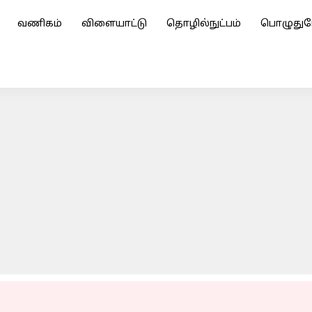
வணிகம்
விளையாட்டு
தொழில்நுட்பம்
பொழுதுப
ின் விலை சர்வதேச அளவில் கடும் வீழ்ச்சி; என்ன காரணம்?
ADVERTISEMENT