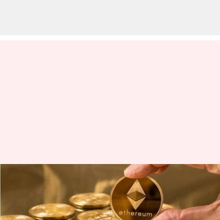
பிட்காயின், டாஜ்காயின்,
பிஎன்பி:
கிரிப்டோகரன்சிகளின்