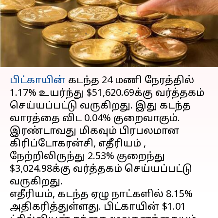
இன்றைய விலை
நிலவரம்
எழுதியவர்
Feb 25, 2024
12:46 pm
Sindhuja SM
செய்தி முன்னோட்டம்
பிட்காயின்
கடந்த 24 மணி நேரத்தில்
1.17% உயர்ந்து $51,620.69க்கு வர்த்தகம்
செய்யப்பட்டு வருகிறது. இது கடந்த
வாரத்தை விட 0.04% குறைவாகும்.
இரண்டாவது மிகவும் பிரபலமான
கிரிப்டோகரன்சி, எதீரியம் ,
நேற்றிலிருந்து 2.53% குறைந்து
$3,024.98க்கு வர்த்தகம் செய்யப்பட்டு
வருகிறது.
எதீரியம், கடந்த ஏழு நாட்களில் 8.15%
அதிகரித்துள்ளது. பிட்காயின் $1.01