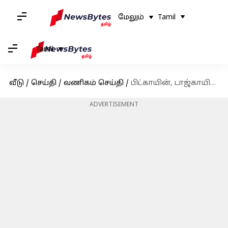
மேலும்
Tamil
Tamil
வீடு
/
செய்தி
/
வணிகம் செய்தி
/
பிட்காயின், டாஜ்காயின், பிஎன்பி: கிரிப்டோகரன்சிகளின் இன்றைய விலை நிலவரம்
ADVERTISEMENT