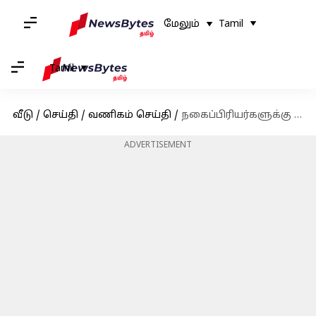
மேலும்
Tamil
Tamil
வீடு
/
செய்தி
/
வணிகம் செய்தி
/
நகைப்பிரியர்களுக்கு ஷாக்; தங்கம் விலை ஒரே நாளில் சவரனுக்கு ₹2,400 உயர்வு; இன்றைய (அக்டோபர் 17) விலை நிலவரம்
ADVERTISEMENT