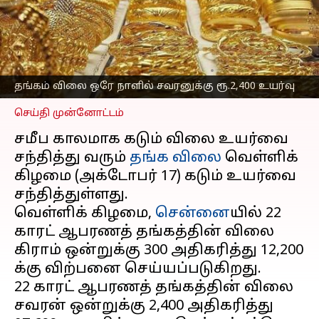
உயர்வு; இன்றைய
(அக்டோபர் 17) விலை
நிலவரம்
எழுதியவர்
Oct 17, 2025
10:16 am
Sekar Chinnappan
தங்கம் விலை ஒரே நாளில் சவரனுக்கு ரூ.2,400 உயர்வு
செய்தி முன்னோட்டம்
சமீப காலமாக கடும் விலை உயர்வை
சந்தித்து வரும்
தங்க விலை
வெள்ளிக்
கிழமை (அக்டோபர் 17) கடும் உயர்வை
சந்தித்துள்ளது.
வெள்ளிக் கிழமை,
சென்னை
யில் 22
காரட் ஆபரணத் தங்கத்தின் விலை
கிராம் ஒன்றுக்கு ₹300 அதிகரித்து ₹12,200
க்கு விற்பனை செய்யப்படுகிறது.
22 காரட் ஆபரணத் தங்கத்தின் விலை
சவரன் ஒன்றுக்கு ₹2,400 அதிகரித்து