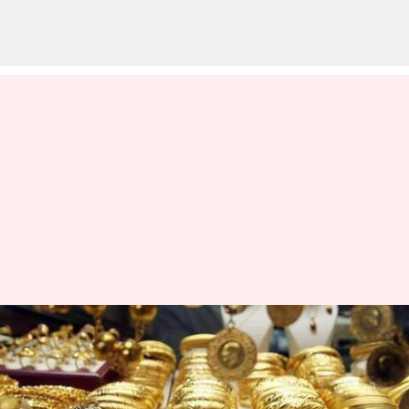
நகைப்பிரியர்களுக்கு
ஷாக்; தங்கம் விலை ஒரே
நாளில் சவரனுக்கு ₹2,400