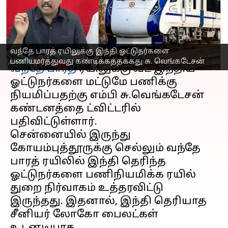
ஆதங்கம்
எழுதியவர்
Apr 03, 2023
05:45 pm
Siranjeevi
செய்தி முன்னோட்டம்
வந்தே பாரத் ரயிலுக்கு இந்தி ஓட்டுநர்களை
பணியமர்த்துவது கண்டிக்கத்தக்கது சு. வெங்கடேசன்
வந்தே பாரத்
ரயிலுக்கு வட இந்திய
ஓட்டுநர்களை மட்டுமே பணிக்கு
நியமிப்பதற்கு எம்பி சு.வெங்கடேசன்
கண்டனத்தை ட்விட்டரில்
பதிவிட்டுள்ளார்.
சென்னையில் இருந்து
கோயம்புத்தூருக்கு செல்லும் வந்தே
பாரத் ரயிலில் இந்தி தெரிந்த
ஓட்டுநர்களை பணிநியமிக்க ரயில்
துறை நிர்வாகம் உத்தரவிட்டு
இருந்தது. இதனால், இந்தி தெரியாத
சீனியர் லோகோ பைலட்கள்