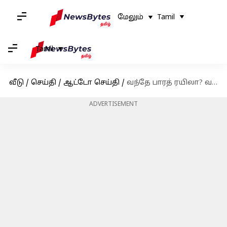
மேலும்
Tamil
Tamil
வீடு
/
செய்தி
/
ஆட்டோ செய்தி
/
வந்தே பாரத் ரயிலா? வந்தே இந்தி ரயிலா? - எம்பி சு.வெங்கடேசன் ஆதங்கம்
ADVERTISEMENT