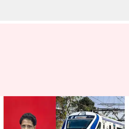
வந்தே பாரத் ரயிலா?
வந்தே இந்தி ரயிலா? -
எம்பி சு.வெங்கடேசன்