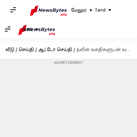
மேலும்
Tamil
Tamil
வீடு
/
செய்தி
/
ஆட்டோ செய்தி
/
நவீன வசதிகளுடன் வந்தே பாரத் சிறப்பு ரயில் விரைவில்! அம்சங்கள் என்ன?
ADVERTISEMENT