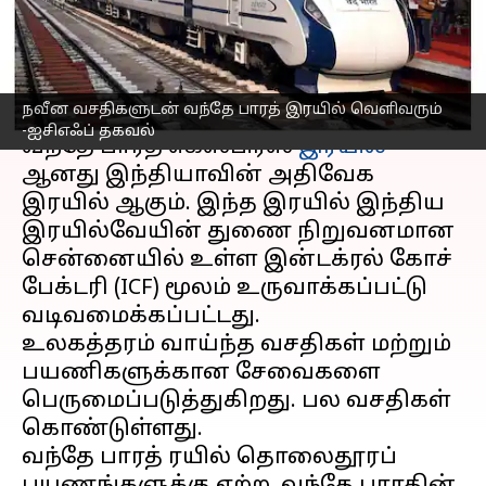
என்ன?
எழுதியவர்
Mar 10, 2023
01:55 pm
Siranjeevi
செய்தி முன்னோட்டம்
நவீன வசதிகளுடன் வந்தே பாரத் இரயில் வெளிவரும்
-ஐசிஎஃப் தகவல்
வந்தே பாரத் எக்ஸ்பிரஸ்
இரயில்
ஆனது இந்தியாவின் அதிவேக
இரயில் ஆகும். இந்த இரயில் இந்திய
இரயில்வேயின் துணை நிறுவனமான
சென்னையில் உள்ள இன்டக்ரல் கோச்
பேக்டரி (ICF) மூலம் உருவாக்கப்பட்டு
வடிவமைக்கப்பட்டது.
உலகத்தரம் வாய்ந்த வசதிகள் மற்றும்
பயணிகளுக்கான சேவைகளை
பெருமைப்படுத்துகிறது. பல வசதிகள்
கொண்டுள்ளது.
வந்தே பாரத் ரயில் தொலைதூரப்