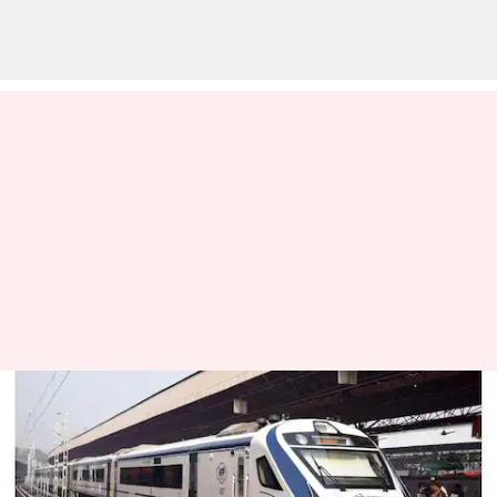
நவீன வசதிகளுடன்
வந்தே பாரத் சிறப்பு ரயில்
விரைவில்! அம்சங்கள்