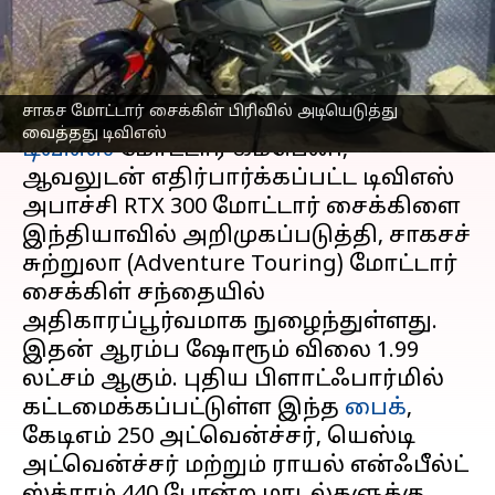
வைத்தது டிவிஎஸ்
எழுதியவர்
Oct 16, 2025
01:32 pm
Sekar Chinnappan
செய்தி முன்னோட்டம்
சாகச மோட்டார் சைக்கிள் பிரிவில் அடியெடுத்து
வைத்தது டிவிஎஸ்
டிவிஎஸ்
மோட்டார் கம்பெனி,
ஆவலுடன் எதிர்பார்க்கப்பட்ட டிவிஎஸ்
அபாச்சி RTX 300 மோட்டார் சைக்கிளை
இந்தியாவில் அறிமுகப்படுத்தி, சாகசச்
சுற்றுலா (Adventure Touring) மோட்டார்
சைக்கிள் சந்தையில்
அதிகாரப்பூர்வமாக நுழைந்துள்ளது.
இதன் ஆரம்ப ஷோரூம் விலை ₹1.99
லட்சம் ஆகும். புதிய பிளாட்ஃபார்மில்
கட்டமைக்கப்பட்டுள்ள இந்த
பைக்
,
கேடிஎம் 250 அட்வென்ச்சர், யெஸ்டி
அட்வென்ச்சர் மற்றும் ராயல் என்ஃபீல்ட்