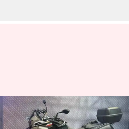
அபாச்சி RTX 300 அறிமுகம்:
சாகச மோட்டார் சைக்கிள்
பிரிவில் அடியெடுத்து