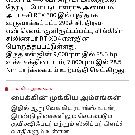
ஸ்க்ராம் 440 போன்ற மாடல்களுக்கு
நேரடிப் போட்டியாளராக அமையும்.
அபாச்சி RTX 300 இல் புதிதாக
உருவாக்கப்பட்ட 299சிசி, திரவ-
எண்ணெய்-குளிரூட்டப்பட்ட, சிங்கிள்-
சிலிண்டர் RT-XD4 என்ஜின்
பொருத்தப்பட்டுள்ளது.
இந்த என்ஜின் 9,000rpm இல் 35.5 hp
உச்ச சக்தியையும், 7,000rpm இல் 28.5
முக்கிய அம்சங்கள்
பைக்கின் முக்கிய அம்சங்கள்
இதில் ஆறு வேக கியர்பாக்ஸ் உடன்,
இரண்டு திசைகளிலும் செயல்படும்
குயிக்ஷிஃப்டர் மற்றும் ஸ்லிப்பர் கிளட்ச்
வசதிகளும் உள்ளன.