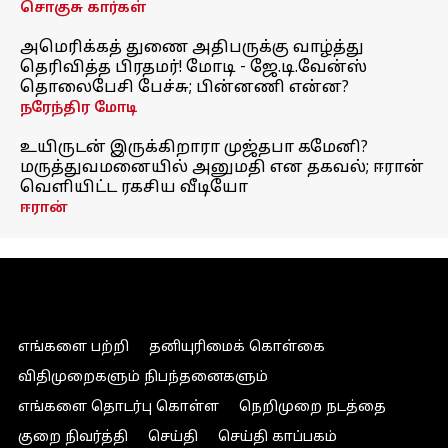
சொகுசு கார்கள்
அமெரிக்கத் துணை அதிபருக்கு வாழ்த்து
தெரிவித்த பிரதமர்! மோடி - ஜே.டி.வேன்ஸ்
தொலைபேசி பேச்சு; பின்னணி என்ன?
நரேந்திர மோடி
உயிருடன் இருக்கிறாரா முஜ்தபா கமேனி?
மருத்துவமனையில் அனுமதி என தகவல்; ஈரான்
வெளியிட்ட ரகசிய வீடியோ
ஈரான்
எங்களை பற்றி
தனியுரிமைக் கொள்கை
விதிமுறைகளும் நிபந்தனைகளும்
எங்களை தொடர்பு கொள்ள
நெறிமுறை நடத்தை
குறை நிவர்த்தி
செய்தி
செய்தி காப்பகம்