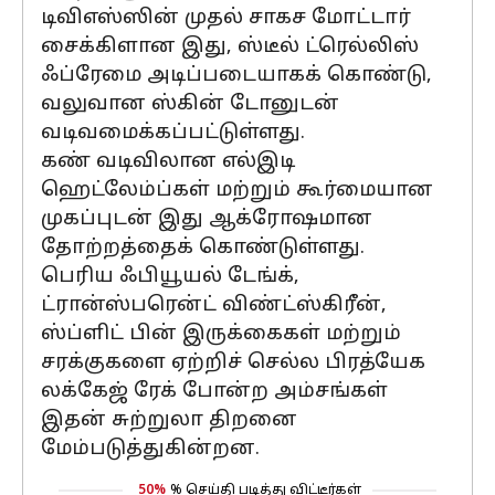
டிவிஎஸ்ஸின் முதல் சாகச மோட்டார்
சைக்கிளான இது, ஸ்டீல் ட்ரெல்லிஸ்
ஃப்ரேமை அடிப்படையாகக் கொண்டு,
வலுவான ஸ்கின் டோனுடன்
வடிவமைக்கப்பட்டுள்ளது.
கண் வடிவிலான எல்இடி
ஹெட்லேம்ப்கள் மற்றும் கூர்மையான
முகப்புடன் இது ஆக்ரோஷமான
தோற்றத்தைக் கொண்டுள்ளது.
பெரிய ஃபியூயல் டேங்க்,
ட்ரான்ஸ்பரென்ட் விண்ட்ஸ்கிரீன்,
ஸ்ப்ளிட் பின் இருக்கைகள் மற்றும்
சரக்குகளை ஏற்றிச் செல்ல பிரத்யேக
லக்கேஜ் ரேக் போன்ற அம்சங்கள்
இதன் சுற்றுலா திறனை
மேம்படுத்துகின்றன.
50%
% செய்தி படித்து விட்டீர்கள்