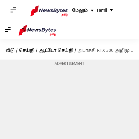
மேலும்
Tamil
Tamil
வீடு
/
செய்தி
/
ஆட்டோ செய்தி
/
அபாச்சி RTX 300 அறிமுகம்: சாகச மோட்டார் சைக்கிள் பிரிவில் அடியெடுத்து வைத்தது டிவிஎஸ்
ADVERTISEMENT