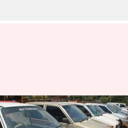
செகண்ட் ஹேண்ட் கார்
வாங்க போகிறீர்களா?
இதை கவனத்தில்