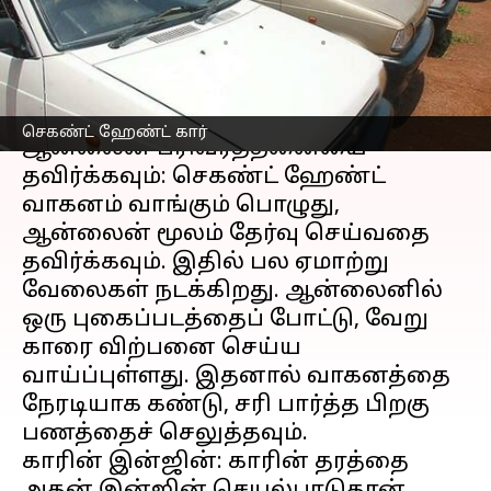
கொள்ளுங்கள்
எழுதியவர்
Dec 15, 2022
01:17 am
Venkatalakshmi V
செய்தி முன்னோட்டம்
செகண்ட் ஹேண்ட் கார்
ஆன்லைன் பரிவர்த்தனையை
தவிர்க்கவும்: செகண்ட் ஹேண்ட்
வாகனம் வாங்கும் பொழுது,
ஆன்லைன் மூலம் தேர்வு செய்வதை
தவிர்க்கவும். இதில் பல ஏமாற்று
வேலைகள் நடக்கிறது. ஆன்லைனில்
ஒரு புகைப்படத்தைப் போட்டு, வேறு
காரை விற்பனை செய்ய
வாய்ப்புள்ளது. இதனால் வாகனத்தை
நேரடியாக கண்டு, சரி பார்த்த பிறகு
பணத்தைச் செலுத்தவும்.
காரின் இன்ஜின்: காரின் தரத்தை