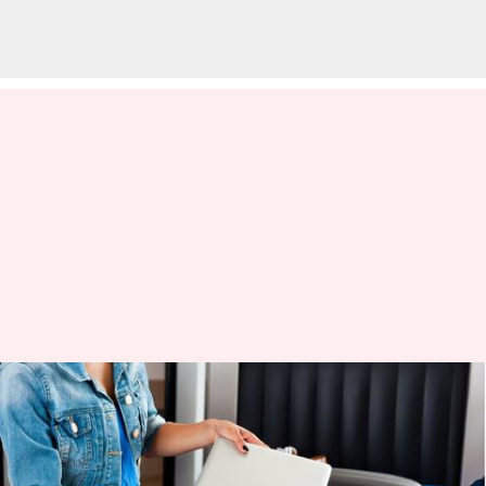
இந்திய ஏர்போர்ட்களில்,
பாதுகாப்பு சோதனைக்கு
வரப் போகிறது புதிய