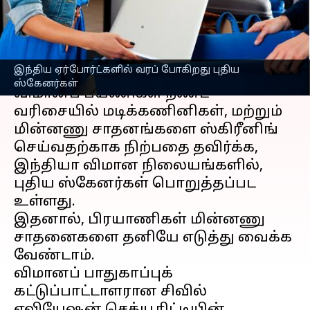
ஸ்கேனர்கள்
எழுதியவர்
Dec 22, 2022
10:59 am
Venkatalakshmi V
செய்தி முன்னோட்டம்
இந்திய ஏர்போர்ட்களில் வரப் போகிறது புதிய
ஸ்கேனர்கள்
விமானப் பயணிகள் நீண்ட
வரிசையில் மடிக்கணினிகள், மற்றும்
மின்னணு சாதனங்களை ஸ்கிரீனிங்
செய்வதற்காக நிற்பதை தவிர்க்க,
இந்தியா விமான நிலையங்களில்,
புதிய ஸ்கேனர்கள் பொறுத்தப்பட
உள்ளது.
இதனால், பிரயாணிகள் மின்னணு
சாதனைகளை தனியே எடுத்து வைக்க
வேண்டாம்.
விமானப் பாதுகாப்புக்
கட்டுப்பாட்டாளரான சிவில்