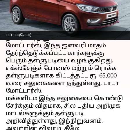
எழுதியவர்
Jan 06, 2023
12:20 pm
Venkatalakshmi V
செய்தி முன்னோட்டம்
இந்தியாவின் உள்நாட்டு கார்
டாடா டிகோர்
தயாரிப்பு நிறுவனமான டாடா
மோட்டார்ஸ், இந்த ஜனவரி மாதம்
தேர்ந்தெடுக்கப்பட்ட கார்களுக்கு
பெரும் தள்ளுபடியை வழங்குகிறது.
எக்ஸ்சேஞ்ச் போனஸ் மற்றும் ரொக்க
தள்ளுபடிகளாக கிட்டத்தட்ட ரூ. 65,000
வரை சலுகைகளை தந்துள்ளது, டாடா
மோட்டார்ஸ்.
மக்களிடம் இந்த சலுகையை கொண்டு
சேர்க்கும் விதமாக, சில புதிய அறிமுக
மாடல்களுக்கும் தள்ளுபடி
அறிவித்துள்ளது, இந்நிறுவனம்.