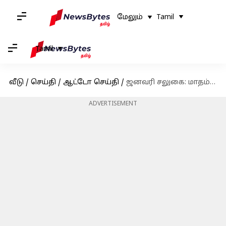
மேலும்
Tamil
Tamil
வீடு
/
செய்தி
/
ஆட்டோ செய்தி
/
ஜனவரி சலுகை: மாதம் ரூ.65,000 வரை தள்ளுபடி விலையில் டாடா கார்கள்
ADVERTISEMENT