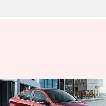
ஜனவரி சலுகை: மாதம்
ரூ.65,000 வரை தள்ளுபடி
விலையில் டாடா கார்கள்