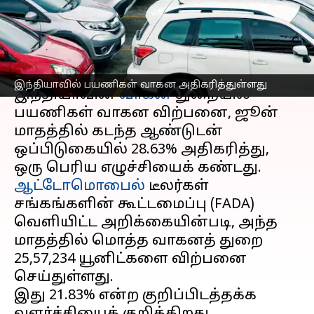
அதிகரித்துள்ளது
எழுதியவர்
Jul 06, 2026
02:28 pm
Venkatalakshmi V
செய்தி முன்னோட்டம்
இந்தியாவில் பயணிகள் வாகன அதிகரித்துள்ளது
இந்தியாவின்
வாகன
துறையில்
பயணிகள் வாகன விற்பனை, ஜூன்
மாதத்தில் கடந்த ஆண்டுடன்
ஒப்பிடுகையில் 28.63% அதிகரித்து,
ஆட்டோமொபைல்
டீலர்கள்
சங்கங்களின் கூட்டமைப்பு (FADA)
வெளியிட்ட அறிக்கையின்படி, அந்த
மாதத்தில் மொத்த வாகனத் துறை
25,57,234 யூனிட்களை விற்பனை
செய்துள்ளது.
இது 21.83% என்ற குறிப்பிடத்தக்க