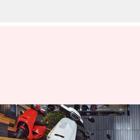
ஓலா எலக்ட்ரிக்கின்
'முஹுரத் மஹோத்சவ்':
சிறந்த சலுகைகளை