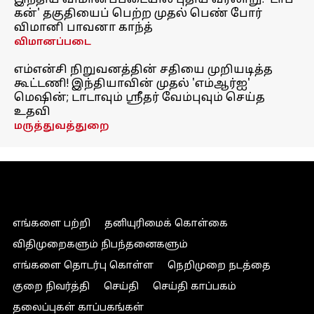
இந்திய விமானப்படையில் புதிய வரலாறு! 'டாப்
கன்' தகுதியைப் பெற்ற முதல் பெண் போர்
விமானி பாவனா காந்த்
விமானப்படை
எம்என்சி நிறுவனத்தின் சதியை முறியடித்த
கூட்டணி! இந்தியாவின் முதல் 'எம்ஆர்ஐ'
மெஷின்; டாடாவும் ஸ்ரீதர் வேம்புவும் செய்த
உதவி
மருத்துவத்துறை
எங்களை பற்றி
தனியுரிமைக் கொள்கை
விதிமுறைகளும் நிபந்தனைகளும்
எங்களை தொடர்பு கொள்ள
நெறிமுறை நடத்தை
குறை நிவர்த்தி
செய்தி
செய்தி காப்பகம்
தலைப்புகள் காப்பகங்கள்