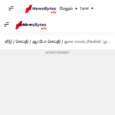
மேலும்
Tamil
Tamil
வீடு
/
செய்தி
/
ஆட்டோ செய்தி
/
ஓலா எலக்ட்ரிக்கின் 'முஹுரத் மஹோத்சவ்': சிறந்த சலுகைகளை தெரிந்து கொள்ளுங்கள்
ADVERTISEMENT