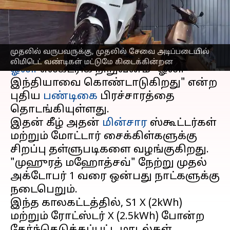
தெரிந்து கொள்ளுங்கள்
எழுதியவர்
Sep 24, 2025
07:19 pm
Venkatalakshmi V
செய்தி முன்னோட்டம்
முதலில் வருபவருக்கு, முதலில் சேவை அடிப்படையில்
லிமிடெட் வண்டிகள் மட்டுமே கிடைக்கின்றன
ஓலா
எலக்ட்ரிக் நிறுவனம் "ஓலா
இந்தியாவை கொண்டாடுகிறது" என்ற
புதிய
பண்டிகை
பிரச்சாரத்தை
தொடங்கியுள்ளது.
இதன் கீழ் அதன்
மின்சார
ஸ்கூட்டர்கள்
மற்றும் மோட்டார் சைக்கிள்களுக்கு
சிறப்பு தள்ளுபடிகளை வழங்குகிறது.
"முஹுரத் மஹோத்சவ்" நேற்று முதல்
அக்டோபர் 1 வரை ஒன்பது நாட்களுக்கு
நடைபெறும்.
இந்த காலகட்டத்தில், S1 X (2kWh)
மற்றும் ரோட்ஸ்டர் X (2.5kWh) போன்ற