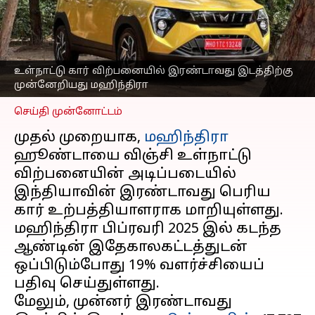
விற்பனையில்
இரண்டாவது இடத்திற்கு
முன்னேறியது மஹிந்திரா
எழுதியவர்
Mar 02, 2025
03:35 pm
உள்நாட்டு கார் விற்பனையில் இரண்டாவது இடத்திற்கு
Sekar Chinnappan
முன்னேறியது மஹிந்திரா
செய்தி முன்னோட்டம்
முதல் முறையாக,
மஹிந்திரா
ஹூண்டாயை விஞ்சி உள்நாட்டு
விற்பனையின் அடிப்படையில்
இந்தியாவின் இரண்டாவது பெரிய
கார் உற்பத்தியாளராக மாறியுள்ளது.
மஹிந்திரா பிப்ரவரி 2025 இல் கடந்த
ஆண்டின் இதேகாலகட்டத்துடன்
ஒப்பிடும்போது 19% வளர்ச்சியைப்
பதிவு செய்துள்ளது.
மேலும், முன்னர் இரண்டாவது