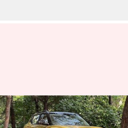
ஹூண்டாயை
பின்னுக்குத் தள்ளி
உள்நாட்டு கார்