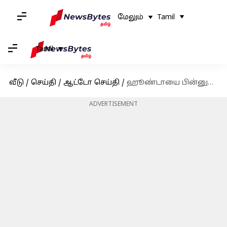
மேலும்
Tamil
Tamil
வீடு
/
செய்தி
/
ஆட்டோ செய்தி
/
ஹூண்டாயை பின்னுக்குத் தள்ளி உள்நாட்டு கார் விற்பனையில் இரண்டாவது இடத்திற்கு முன்னேறியது மஹிந்திரா
ADVERTISEMENT