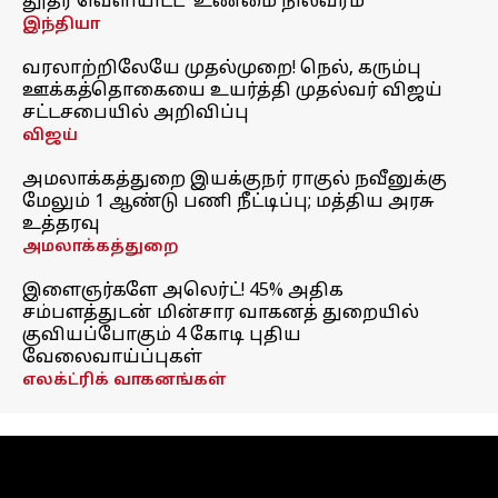
தூதர் வெளியிட்ட 'உண்மை நிலவரம்'
இந்தியா
வரலாற்றிலேயே முதல்முறை! நெல், கரும்பு
ஊக்கத்தொகையை உயர்த்தி முதல்வர் விஜய்
சட்டசபையில் அறிவிப்பு
விஜய்
அமலாக்கத்துறை இயக்குநர் ராகுல் நவீனுக்கு
மேலும் 1 ஆண்டு பணி நீட்டிப்பு; மத்திய அரசு
உத்தரவு
அமலாக்கத்துறை
இளைஞர்களே அலெர்ட்! 45% அதிக
சம்பளத்துடன் மின்சார வாகனத் துறையில்
குவியப்போகும் 4 கோடி புதிய
வேலைவாய்ப்புகள்
எலக்ட்ரிக் வாகனங்கள்