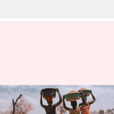
உலகின் மிகவும்
பரிதாபகரமான
நாடுகளின் பட்டியல்: