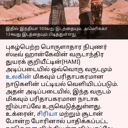
முதலிடத்தை பிடித்தது
ஜிம்பாப்வே
எழுதியவர்
May 28, 2023
08:19 am
Sindhuja SM
இதில் இந்தியா 103வது இடத்தையும், அமெரிக்கா
134வது இடத்தையும் பிடித்துள்ளது.
செய்தி முன்னோட்டம்
புகழ்பெற்ற பொருளாதார நிபுணர்
ஸ்டீவ் ஹான்கேவின் வருடாந்திர
துயரக் குறியீட்டின்(HAMI)
அடிப்படையில் ஒவ்வொரு வருடமும்
உலகின்
மிகவும் பரிதாபகரமான
நாடுகளின் பட்டியல் வெளியிடப்படும்.
அதன் அடிப்படையில், இந்த வருடம்
மிகவும் பரிதாபகரமான நாடாக
ஜிம்பாப்வே உருவெடுத்துள்ளது.
உக்ரைன்,
சிரியா
மற்றும் சூடான்
போன்ற போரினால் பாதிக்கப்பட்ட