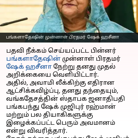
மௌனம் கலைத்த ஷேக்
ஹசினா
எழுதியவர்
Aug 14, 2024
08:48 am
Venkatalakshmi V
பங்களாதேஷின் முன்னாள் பிரதமர் ஷேக் ஹசீனா
செய்தி முன்னோட்டம்
பதவி நீக்கம் செய்யப்பட்ட பின்னர்
பங்களாதேஷின்
முன்னாள் பிரதமர்
ஷேக் ஹசீனா
நேற்று தனது முதல்
அறிக்கையை வெளியிட்டார்.
அதில், அவாமி லீக்கிற்கு எதிரான
ஆட்சிக்கவிழ்ப்பு, தனது தந்தையும்,
வங்கதேசத்தின் ஸ்தாபக ஜனாதிபதி
பங்கபந்து ஷேக் முஜிபுர் ரஹ்மான்
மற்றும் பல தியாகிகளுக்கு
இழைக்கப்பட்ட பெரும் அவமானம்
என்று விவரித்தார்.