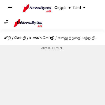
மேலும்
Tamil
Tamil
வீடு
/
செய்தி
/
உலகம் செய்தி
/
எனது தந்தை, மற்ற தியாகிகள் கடுமையாக அவமதிக்கப்பட்டனர்: மௌனம் கலைத்த ஷேக் ஹசினா
ADVERTISEMENT