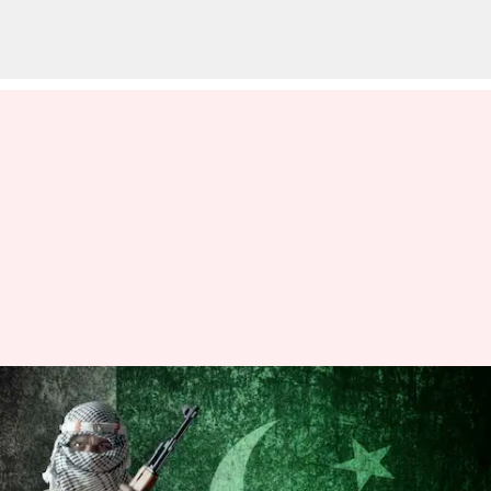
தீவிரவாதத்தால் அதிகம்
பாதிக்கப்பட்ட நாடு:
ஆப்கானிஸ்தானை