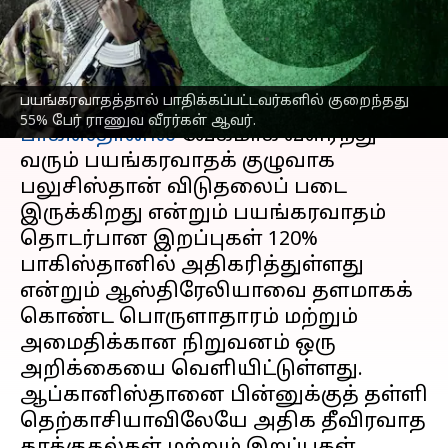
மிஞ்சிய பாகிஸ்தான்
எழுதியவர்
Mar 16, 2023
11:53 am
Sindhuja SM
செய்தி முன்னோட்டம்
பயங்கரவாதத்தால் பாதிக்கப்பட்டவர்களில் குறைந்தது
55% பேர் ராணுவ வீரர்கள் ஆவர்.
பாகிஸ்தானில்
வேகமாக வளர்ந்து
வரும் பயங்கரவாதக் குழுவாக
பலுசிஸ்தான் விடுதலைப் படை
இருக்கிறது என்றும் பயங்கரவாதம்
தொடர்பான இறப்புகள் 120%
பாகிஸ்தானில் அதிகரித்துள்ளது
என்றும் ஆஸ்திரேலியாவை தளமாகக்
கொண்ட பொருளாதாரம் மற்றும்
அமைதிக்கான நிறுவனம் ஒரு
அறிக்கையை வெளியிட்டுள்ளது.
ஆப்கானிஸ்தானை பின்னுக்குத் தள்ளி
தெற்காசியாவிலேயே அதிக தீவிரவாத