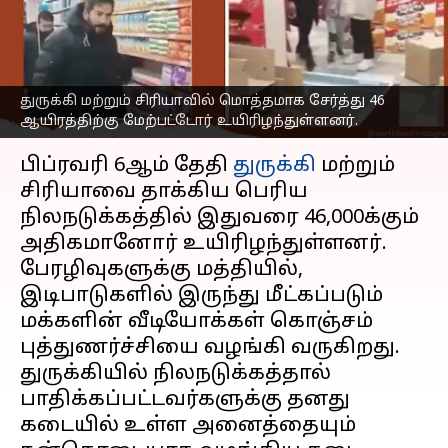
நன்கொடையாக வழங்கிய
நபர்
எழுதியவர்
Feb 20, 2023
06:45 pm
Sindhuja SM
துருக்கி மற்றும் சிரியாவில் மொத்தமாக சேர்த்து 46
ஆயிரத்திற்கு மேற்பட்டோர் உயிரிழந்துள்ளனர்.
செய்தி முன்னோட்டம்
பிப்ரவரி 6ஆம் தேதி
துருக்கி
மற்றும்
சிரியாவை தாக்கிய பெரிய
நிலநடுக்கத்தில் இதுவரை 46,000க்கும்
அதிகமானோர் உயிரிழந்துள்ளனர்.
பேரழிவுகளுக்கு மத்தியில்,
இடிபாடுகளில் இருந்து மீட்கப்படும்
மக்களின் வீடியோக்கள் கொஞ்சம்
புத்துணர்ச்சியை வழங்கி வருகிறது.
துருக்கியில் நிலநடுக்கத்தால்
பாதிக்கப்பட்டவர்களுக்கு தனது
கடையில் உள்ள அனைத்தையும்