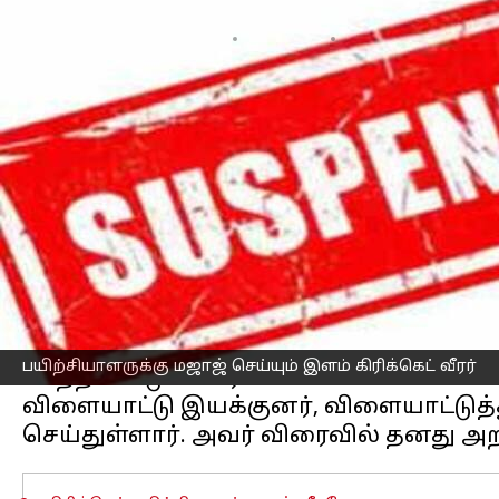
எழுதியவர்
Feb 10, 2023
01:15 pm
Sekar Chinnappan
செய்தி முன்னோட்டம்
உத்தரபிரதேச மாநிலம் தியோரியாவில்
பயிற்சியாளர், இளம் வீரர் ஒருவரிடமிரு
இதையடுத்து பயிற்சியாளர் இடைநீக்கம் 
விசாரணை நடத்தி வருகின்றனர்.
விளையாட்டு இயக்குனர் டாக்டர் ஆர்.பி.ச
ஹாஸ்டலுக்குள்ளேயே இளம் கிரிக்கெட்
இடைநீக்க உத்தரவுகளை வழங்கினார்.
உத்தரவின்படி, இடைநீக்கம் செய்யப்பட
பயிற்சியாளருக்கு மஜாஜ் செய்யும் இளம் கிரிக்கெட் வீரர்
மாற்றப்பட்டுள்ளார்.
விளையாட்டு இயக்குனர், விளையாட்டு