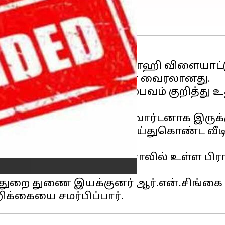
 உள்ள ரவீந்திர கிஷோர் ஷாஹி விளையாட்
ந்து மசாஜ் செய்யும் வீடியோ வைரலானது.
செய்யப்பட நிலையில், சம்பவம் குறித்து 
ிங், பயிற்சியாளர் மற்றும் வார்டனாக இருக்
 வீரரிடம் இருந்து மசாஜ் செய்துகொண்ட 
்ட காலத்தில், அஹத் லக்னோவில் உள்ள பிர
த்துறை துணை இயக்குனர் ஆர்.என்.சிங்க