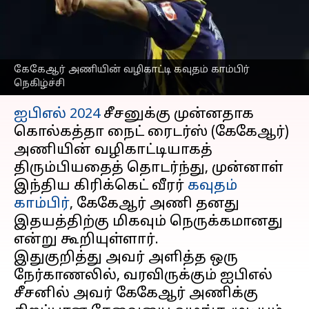
வழிகாட்டி கவுதம் காம்பிர்
நெகிழ்ச்சி
எழுதியவர்
Nov 29, 2023
08:33 pm
Sekar Chinnappan
கேகேஆர் அணியின் வழிகாட்டி கவுதம் காம்பிர்
நெகிழ்ச்சி
செய்தி முன்னோட்டம்
ஐபிஎல் 2024
சீசனுக்கு முன்னதாக
கொல்கத்தா நைட் ரைடர்ஸ் (கேகேஆர்)
அணியின் வழிகாட்டியாகத்
திரும்பியதைத் தொடர்ந்து, முன்னாள்
இந்திய கிரிக்கெட் வீரர்
கவுதம்
காம்பிர்
, கேகேஆர் அணி தனது
இதயத்திற்கு மிகவும் நெருக்கமானது
என்று கூறியுள்ளார்.
இதுகுறித்து அவர் அளித்த ஒரு
நேர்காணலில், வரவிருக்கும் ஐபிஎல்
சீசனில் அவர் கேகேஆர் அணிக்கு