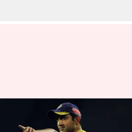
IPL 2024: இது திருப்பி
கொடுக்கும் நேரம்;
கேகேஆர் அணியின்