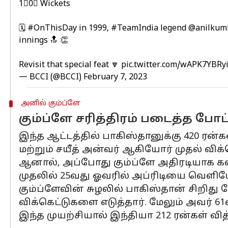
1⃣0⃣ Wickets
🗓️
#OnThisDay
in 1999,
#TeamIndia
legend
@anilkum
innings 🔝 👏
Revisit that special feat 🔽
pic.twitter.com/wAPK7YBRy
— BCCI (@BCCI)
February 7, 2023
அனில் கும்ப்ளே
கும்ப்ளே சரித்திரம் படைத்த போட
இந்த ஆட்டத்தில் பாகிஸ்தானுக்கு 420 ரன்
மற்றும் சயீத் அன்வர் ஆகியோர் முதல் விக்
ஆனால், அப்போது கும்ப்ளே அதிரடியாக கள
முதலில் 25வது ஓவரில் அப்ரிடியை வெளிய
கும்ப்ளேவின் சுழலில் பாகிஸ்தான் சிறிது 
விக்கெட்டுகளை எடுத்தார். மேலும் அவர் 6
இந்த முயற்சியால் இந்தியா 212 ரன்கள் வித