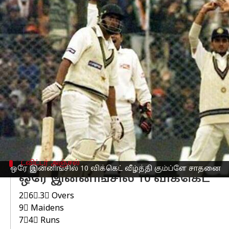
எழுதியவர்
Feb 07, 2023
04:25 pm
Sekar Chinnappan
செய்தி முன்னோட்டம்
இந்திய அணியின் முன்னாள் கேப்டனும்,
கிரிக்கெட்
வரலாற்றில் ஒரு இன்னிங்சில்
படைத்தார்.
அதற்கு முன்னர் இங்கிலாந்து வீரர் ஜிம
24 ஆண்டுகளுக்கு முன்பு இந்தியாவில்
போட்டியின் போது, தற்போது டெல்லியில
ட்விட்டர் அஞ்சல்
ஒரே இன்னிங்சில் 10 விக்கெட் வீழ்த்தி கும்ப்ளே சாதனை
ஒரே இன்னிங்சில் 10 விக்கெட்
2⃣6⃣.3⃣ Overs
9⃣ Maidens
7⃣4⃣ Runs