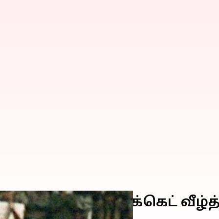
்னிங்சில் 10 விக்கெட் வீழ்