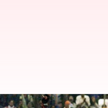
இதே நாளில் அன்று : ஒரே இன