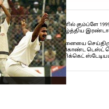
 லெக் ஸ்பின்னருமான அனில் கும்ப்ளே 19
 10 விக்கெட்டுகளையும் வீழ்த்திய இரண்டா
் லேக்கர் மட்டுமே இந்த சாதனையை செய்திரு
 நடந்த இரண்டு போட்டிகள் கொண்ட டெஸ்ட்
் உள்ள அருண் ஜெட்லி கிரிக்கெட் ஸ்டேடி