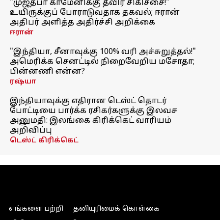
"முஜ்தபா காமேனிக்கு தீவிர சிகிச்சை!"
உயிருக்குப் போராடுவதாக தகவல்; ஈரான்
அதிபர் அளித்த அதிர்ச்சி அறிக்கை
ஈரான்
"இந்தியா, சீனாவுக்கு 100% வரி அச்சுறுத்தல்!"
அமெரிக்க செனட்டில் நிறைவேறிய மசோதா;
பின்னணி என்ன?
ரஷ்யா
இந்தியாவுக்கு எதிரான டெஸ்ட் தொடர்
போட்டியை பார்க்க ரசிகர்களுக்கு இலவச
அனுமதி: இலங்கை கிரிக்கெட் வாரியம்
அறிவிப்பு
டெஸ்ட் கிரிக்கெட்
எங்களை பற்றி
தனியுரிமைக் கொள்கை