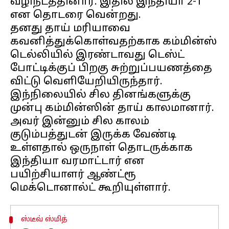
வழிநடத்தினார். இதில் இந்தியா 2-1
என தொடரை வென்றது.
தனது தாய் மரியாவை
கவனித்துக்கொள்வதற்காக கம்மின்ஸ்
டெல்லியில் இரண்டாவது டெஸ்ட்
போட்டிக்குப் பிறகு சுற்றுப்பயணத்தை
விட்டு வெளியேறியிருந்தார்.
இந்நிலையில் சில தினங்களுக்கு
முன்பு கம்மின்ஸின் தாய் காலமானார்.
அவர் இன்னும் சில காலம்
குடும்பத்துடன் இருக்க வேண்டி
உள்ளதால் ஒருநாள் தொடருக்காக
இந்தியா வரமாட்டார் என
பயிற்சியாளர் ஆண்ட்ரூ
ஸ்டீவ் ஸ்மித்