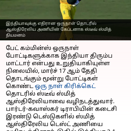
கேப்டனாக ஸ்டீவ் ஸ்மித்
நியமனம்
எழுதியவர்
Mar 14, 2023
12:17 pm
Sekar Chinnappan
இந்தியாவுக்கு எதிரான ஒருநாள் தொடரில்
ஆஸ்திரேலிய அணியின் கேப்டனாக ஸ்டீவ் ஸ்மித்
நியமனம்
செய்தி முன்னோட்டம்
பேட் கம்மின்ஸ் ஒருநாள்
போட்டிகளுக்காக இந்தியா திரும்ப
மாட்டார் என்பது உறுதியாகியுள்ள
நிலையில், மார்ச் 17 ஆம் தேதி
தொடங்கும் மூன்று போட்டிகள்
கொண்ட
ஒரு நாள் கிரிக்கெட்
தொடரில் ஸ்டீவ் ஸ்மித்
ஆஸ்திரேலியாவை வழிநடத்துவார்.
பார்டர்-கவாஸ்கர் டிராபியின் கடைசி
இரண்டு டெஸ்டுகளில் ஸ்மித்
ஆஸ்திரேலிய டெஸ்ட் அணியை