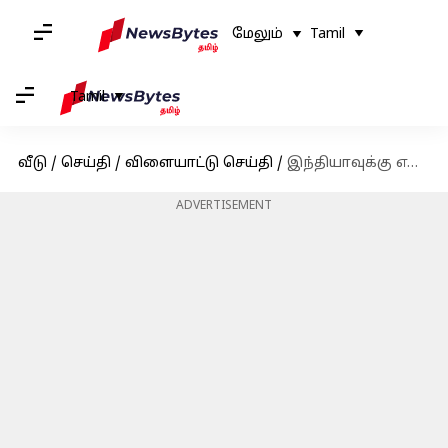
மேலும்
Tamil
Tamil
வீடு
/
செய்தி
/
விளையாட்டு செய்தி
/
இந்தியாவுக்கு எதிரான ஒருநாள் தொடர் : ஆஸ்திரேலிய அணியின் கேப்டனாக ஸ்டீவ் ஸ்மித் நியமனம்
ADVERTISEMENT