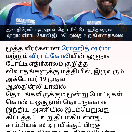
இடம்பெறுவது உறுதி
எனத் தகவல்
எழுதியவர்
Oct 03, 2025
08:50 pm
Sekar Chinnappan
ஆஸ்திரேலிய ஒருநாள் தொடரில் ரோஹித் ஷர்மா
மற்றும் விராட் கோலி இடம்பெறுவது உறுதி என தகவல்
செய்தி முன்னோட்டம்
மூத்த வீரர்களான
ரோஹித் ஷர்மா
மற்றும்
விராட் கோலி
யின் ஒருநாள்
போட்டி எதிர்காலம் குறித்த
விவாதங்களுக்கு மத்தியில், இருவரும்
அக்டோபர் 19 முதல்
ஆஸ்திரேலியாவில்
தொடங்கவிருக்கும் மூன்று போட்டிகள்
கொண்ட ஒருநாள் தொடருக்கான
இந்திய அணியில் இடம்பெறுவது
கிட்டத்தட்ட உறுதியாகியுள்ளது.
சாம்பியன்ஸ் டிராபிக்குப் பிறகு