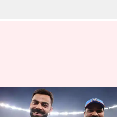
ஆஸ்திரேலிய ஒருநாள்
தொடரில் ரோஹித் ஷர்மா
மற்றும் விராட் கோலி