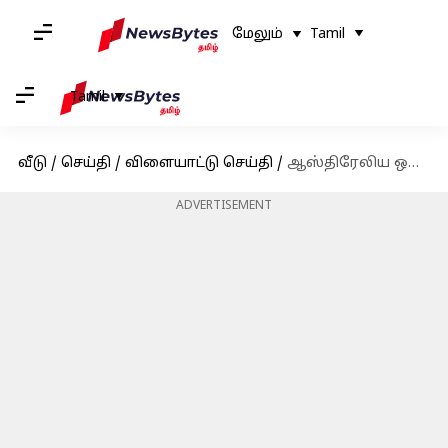
மேலும்
Tamil
Tamil
வீடு
/
செய்தி
/
விளையாட்டு செய்தி
/
ஆஸ்திரேலிய ஒருநாள் தொடரில் ரோஹித் ஷர்மா மற்றும் விராட் கோலி இடம்பெறுவது உறுதி எனத் தகவல்
ADVERTISEMENT