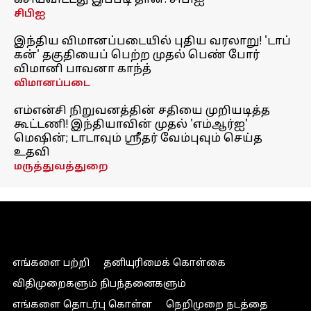
கசியவிட்டது இப்படி தான்: சிபிஐ
சிபிஐ
இந்திய விமானப்படையில் புதிய வரலாறு! 'டாப்
கன்' தகுதியைப் பெற்ற முதல் பெண் போர்
விமானி பாவனா காந்த்
விமானப்படை
எம்என்சி நிறுவனத்தின் சதியை முறியடித்த
கூட்டணி! இந்தியாவின் முதல் 'எம்ஆர்ஐ'
மெஷின்; டாடாவும் ஸ்ரீதர் வேம்புவும் செய்த
உதவி
மருத்துவத்துறை
எங்களை பற்றி
தனியுரிமைக் கொள்கை
விதிமுறைகளும் நிபந்தனைகளும்
எங்களை தொடர்பு கொள்ள
நெறிமுறை நடத்தை