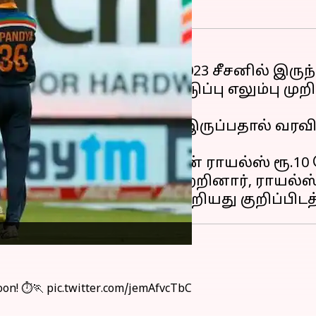
 பிரீமியர் லீக் (ஐபிஎல்)
2023 சீசனில் இருந்த
ி வரும் கிருஷ்ணா, இடுப்பு எலும்பு மு
ுக்க வேண்டிய சூழலில் இருப்பதால் வரவி
 கிருஷ்ணாவை ராஜஸ்தான் ராயல்ஸ் ரூ.10 க
க்கெட்டுகளை அவர் கைப்பற்றினார், ராயல்ஸ்
oon! ⏱️🏃
pic.twitter.com/jemAfvcTbC