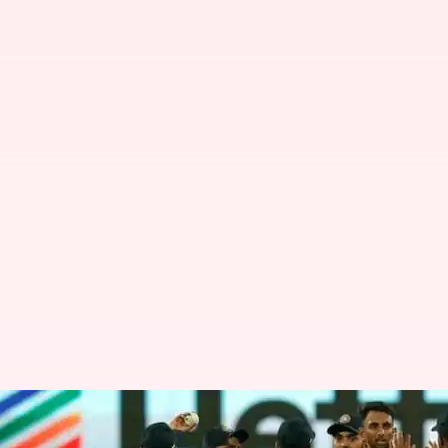
பிரசித் கிருஷ்ணா ஐபிஎல் 