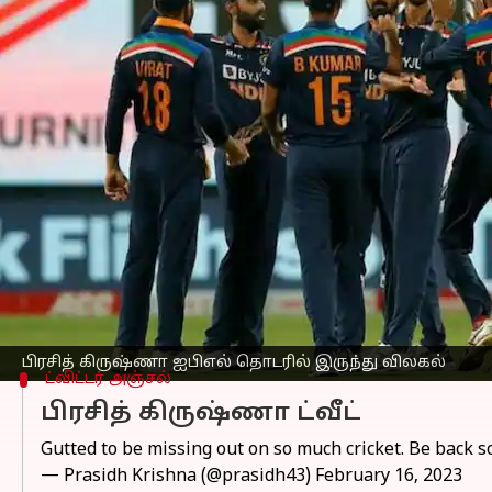
எழுதியவர்
Feb 17, 2023
07:00 pm
Sekar Chinnappan
செய்தி முன்னோட்டம்
பிரசித் கிருஷ்ணா வரவிருக்கும்
இந்தியன்
ராஜஸ்தான் ராயல்ஸ் அணிக்காக விளையாட
கொண்டார்.
இதையடுத்து அவர் நீண்ட காலம் ஓய்வெட
மாட்டார் என அறிவிக்கப்பட்டுள்ளது.
முன்னதாக, ஐபிஎல் 2022 மெகா ஏலத்தில்
ஐபிஎல் 2022 இல் 17 ஆட்டங்களில் 19 வி
பிரசித் கிருஷ்ணா ஐபிஎல் தொடரில் இருந்து விலகல்
ட்விட்டர் அஞ்சல்
பிரசித் கிருஷ்ணா ட்வீட்
Gutted to be missing out on so much cricket. Be back s
— Prasidh Krishna (@prasidh43)
February 16, 2023