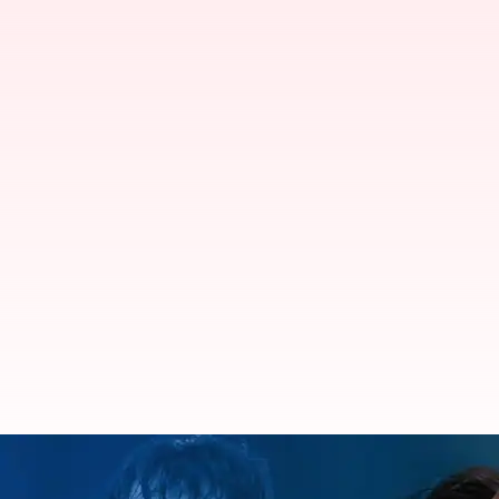
டாப்ஸ் திட்டத்தின் கீழ் நீரஜ