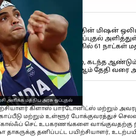
ிளையாட்டு அமைச்சகத்தின் மிஷன் ஒலிம்பி
பயிற்சித் திட்டத்திற்கு ஒப்புதல் அளித்துள
ோரியா ஸ்போர்ட்ஸ் அரங்கில் 61 நாட்கள் ம
 (டாப்ஸ்) நிதியுதவியின் கீழ், கடந்த ஆண்ட
ற்கப்படும் செலவுகள்
ிற்சி அளிக்க மத்திய அரசு ஒப்புதல்
ிற்சியாளர் கிளாஸ் பார்டோனிட்ஸ் மற்றும் அவ
் காப்பீடு மற்றும் உள்ளூர் போக்குவரத்துச் ச
, கோல்ஃப் செட் உபகரணங்களை வாங்குவதற்கு ந
ா தாகருக்கு தனிப்பட்ட பயிற்சியாளர், உடற்பயி