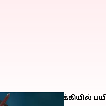
் சோப்ராவுக்கு துருக்கியில் பய