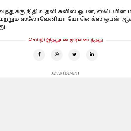
த்துக்கு நிதி உதவி சுவிஸ் ஓபன், ஸ்பெயின் ம
பன் மற்றும் ஸ்லோவேனியா யோனெக்ஸ் ஓபன் ஆக
து.
செய்தி இத்துடன் முடிவடைந்தது
ADVERTISEMENT