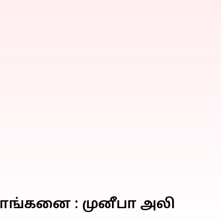
ீராங்கனை : முனீபா அலி