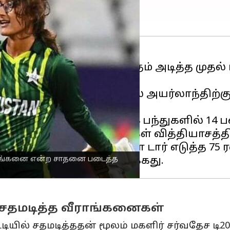
களிர் டி20
போட்டிகளில் சதம் அடித்த முதல
டி20 உலகக் கோப்பை 2023இல் அயர்லாந்த
 முனீபா அலி வெறும் 68 பந்துகளில் 14 பவு
் அயர்லாந்தை 70 ரன்கள் வித்தியாசத்தில்
ிரிக்காவுக்கு எதிராக நிடா டார் எடுத்த 
வீராங்கனை என்ற சாதனை படைத்த
 சதமடித்த வீராங்கனைகள்
ில் சதமடித்ததன் மூலம் மகளிர் சர்வதேச டி20 க