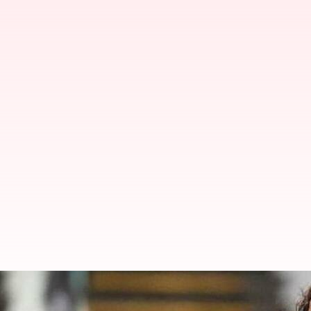
மகளிர் டி20 போட்டிகளில் ச
சாதனை!