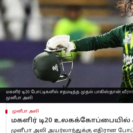
எழுதியவர்
Feb 16, 2023
01:50 pm
Sekar Chinnappan
செய்தி முன்னோட்டம்
முனீபா அலி புதன்கிழமை (பிப்ரவரி 15)
ம
பெருமையைப் பெற்றார்.
நடந்துகொண்டிருக்கும் ஐசிசி மகளிர் 
அவர் இந்த மைல்கல்லை எட்டினார்.
தொடக்க வீராங்கனையான விக்கெட் கீப்பர்
அவரது அபார ஆட்டத்தால் தான் பாகிஸ்தான
இதற்கு முன்பாக மே 2019 இல் தென்னாப்ப
மகளிர் டி20 போட்டிகளில் சதமடித்த முதல் பாகிஸ்தான் 
முனீபா அலி
முனீபா அலி
மகளிர் டி20 உலகக்கோப்பையில்
முனீபா அலி அயர்லாந்துக்கு எதிரான போட்டிய