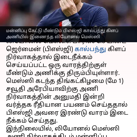
லியோனல் மெஸ்ஸி
எழுதியவர்
May 08, 2023
07:34 pm
Sekar Chinnappan
செய்தி முன்னோட்டம்
மன்னிப்பு கேட்டு மீண்டும் பிஎஸ்ஜி கால்பந்து கிளப்
அணியில் இணைந்த லியோனல் மெஸ்ஸி
லியோனல் மெஸ்ஸி பாரிஸ் செயின்ட்-
ஜெர்மைன் (பிஎஸ்ஜி)
கால்பந்து
கிளப்
நிர்வாகத்தால் இடைநீக்கம்
செய்யப்பட்ட ஒரு வாரத்திற்குள்
மீண்டும் அணிக்கு திரும்பியுள்ளார்.
மெஸ்ஸி கடந்த திங்கட்கிழமை (மே 1)
சவூதி அரேபியாவிற்கு அணி
நிர்வாகத்தின் அனுமதி இன்றி
வர்த்தக ரீதியான பயணம் செய்ததால்
பிஎஸ்ஜி அவரை இரண்டு வாரம் இடை
நீக்கம் செய்தது.
இந்நிலையில், லியோனல் மெஸ்ஸி