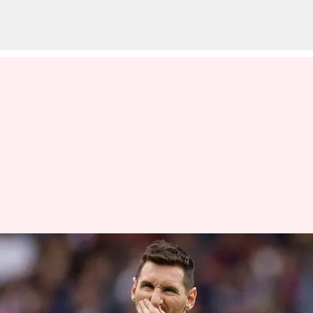
மன்னிப்பு கேட்டு மீண்டும்
பிஎஸ்ஜி கால்பந்து கிளப்
அணியில் இணைந்த