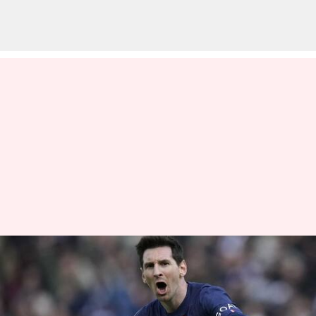
சர்வதேச
கால்பந்திலிருந்து ஓய்வு
பெருகிறாரா லியோனல்