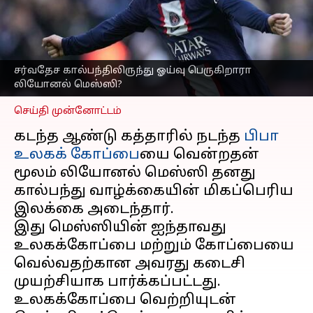
மெஸ்ஸி? முன்னாள்
பிஎஸ்ஜி கிளப் வீரர்
கொடுத்த பதில்!
எழுதியவர்
Feb 23, 2023
04:40 pm
சர்வதேச கால்பந்திலிருந்து ஓய்வு பெருகிறாரா
Sekar Chinnappan
லியோனல் மெஸ்ஸி?
செய்தி முன்னோட்டம்
கடந்த ஆண்டு கத்தாரில் நடந்த
பிபா
உலகக் கோப்பை
யை வென்றதன்
மூலம் லியோனல் மெஸ்ஸி தனது
கால்பந்து வாழ்க்கையின் மிகப்பெரிய
இலக்கை அடைந்தார்.
இது மெஸ்ஸியின் ஐந்தாவது
உலகக்கோப்பை மற்றும் கோப்பையை
வெல்வதற்கான அவரது கடைசி
முயற்சியாக பார்க்கப்பட்டது.
உலகக்கோப்பை வெற்றியுடன்