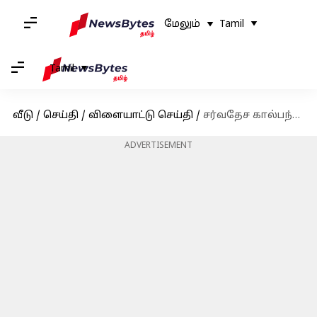
மேலும்
Tamil
Tamil
வீடு
/
செய்தி
/
விளையாட்டு செய்தி
/
சர்வதேச கால்பந்திலிருந்து ஓய்வு பெருகிறாரா லியோனல் மெஸ்ஸி? முன்னாள் பிஎஸ்ஜி கிளப் வீரர் கொடுத்த பதில்!
ADVERTISEMENT