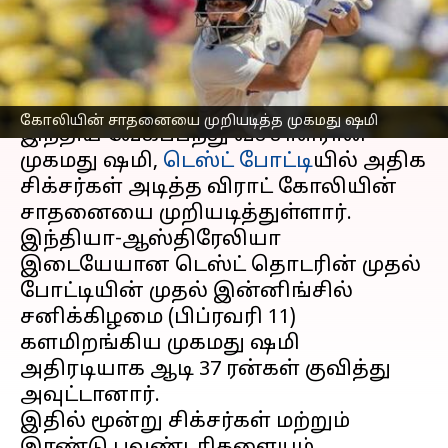
முறியடித்த முகமது ஷமி!
எழுதியவர்
Feb 11, 2023
12:19 pm
Sekar Chinnappan
செய்தி முன்னோட்டம்
கோலியின் சாதனையை முறியடித்த முகமது ஷமி
இந்திய வேகப்பந்து வீச்சாளரான
முகமது ஷமி,
டெஸ்ட் போட்டி
யில் அதிக
சிக்சர்கள் அடித்த விராட் கோலியின்
சாதனையை முறியடித்துள்ளார்.
இந்தியா-ஆஸ்திரேலியா
இடையேயான டெஸ்ட் தொடரின் முதல்
போட்டியின் முதல் இன்னிங்சில்
சனிக்கிழமை (பிப்ரவரி 11)
களமிறங்கிய முகமது ஷமி
அதிரடியாக ஆடி 37 ரன்கள் குவித்து
அவுட்டானார்.
இதில் மூன்று சிக்சர்கள் மற்றும்