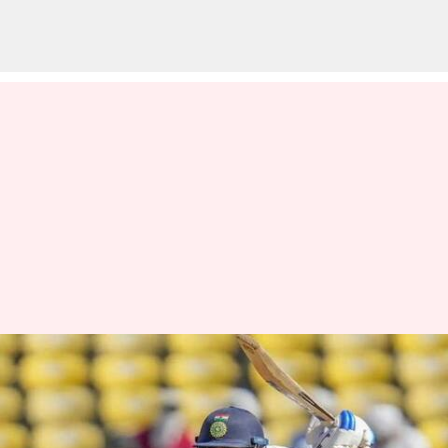
டெஸ்ட் கிரிக்கெட்டில்
அதிக சிக்சர்கள் :
கோலியின் சாதனையை