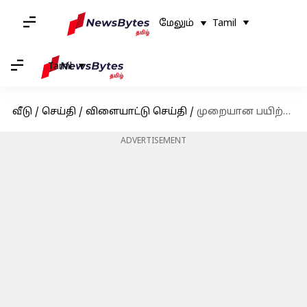
மேலும்
Tamil
Tamil
வீடு
/
செய்தி
/
விளையாட்டு செய்தி
/
முறையான பயிற்சியாளர் இல்லாதது தான் இந்திய அணியின் தோல்விக்கு காரணம் : கிரிக்கெட் நிபுணர்கள் கருத்து!
ADVERTISEMENT