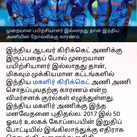
காரணம் : கிரிக்கெட்
நிபுணர்கள் கருத்து!
எழுதியவர்
Feb 24, 2023
12:49 pm
Sekar Chinnappan
முறையான பயிற்சியாளர் இல்லாதது தான் இந்திய
அணியின் தோல்விக்கு காரணம்
செய்தி முன்னோட்டம்
இந்திய ஆடவர் கிரிக்கெட் அணிக்கு
இருப்பதைப் போல் முறையான
பயிற்சியாளர் இல்லாதது தான்,
மிகவும் முக்கியமான கட்டங்களில்
இந்திய
மகளிர் கிரிக்கெட்
அணி அணி
சொதப்புவதற்கு காரணம் என்ற
விமர்சனக் குரல்கள் எழுந்துள்ளது.
இந்திய மகளிர் அணிக்கு இந்த
மனவேதனை புதிதல்ல. 2017 இல் 50
ஓவர் உலகக் கோப்பையின் இறுதிப்
போட்டியில் இங்கிலாந்துக்கு எதிராக