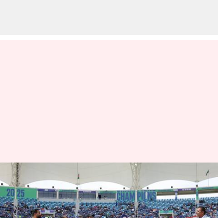
CT 2025 இறுதிப்போட்டி:
டாஸ் வென்றது
நியூசிலாந்து; இந்தியா