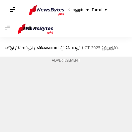
மேலும்
Tamil
Tamil
வீடு
/
செய்தி
/
விளையாட்டு செய்தி
/
CT 2025 இறுதிப்போட்டி: டாஸ் வென்றது நியூசிலாந்து; இந்தியா முதலில் பந்துவீச்சு
ADVERTISEMENT