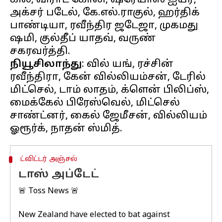
கில், விராட் கோலி, ஷ்ரேயாஸ் ஐயர்,
அக்சர் படேல், கே.எல்.ராகுல், ஹர்திக்
பாண்டியா, ரவீந்திர ஜடேஜா, முகமது
ஷமி, குல்தீப் யாதவ், வருண்
நியூசிலாந்து
: வில் யங், ரச்சின்
ரவீந்திரா, கேன் வில்லியம்சன், டேரில்
மிட்செல், டாம் லாதம், க்ளென் பிலிப்ஸ்,
மைக்கேல் பிரேஸ்வெல், மிட்செல்
சாண்ட்னர், கைல் ஜேமீசன், வில்லியம்
ட்விட்டர் அஞ்சல்
டாஸ் அப்டேட்
🚨 Toss News 🚨
New Zealand have elected to bat against