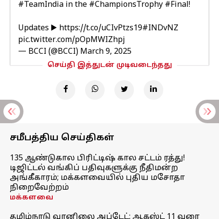
#TeamIndia
in the
#ChampionsTrophy
#Final
!
Updates ▶️
https://t.co/uCIvPtzs19
#INDvNZ
pic.twitter.com/pOpMWIZhpj
— BCCI (@BCCI)
March 9, 2025
செய்தி இத்துடன் முடிவடைந்தது
சமீபத்திய செய்திகள்
135 ஆண்டுகால பிரிட்டிஷ் கால சட்டம் ரத்து!
டிஜிட்டல் வங்கிப் பதிவுகளுக்கு நீதிமன்ற
அங்கீகாரம்; மக்களவையில் புதிய மசோதா
நிறைவேற்றம்
மக்களவை
தமிழ்நாடு வானிலை அப்டேட்: ஆகஸ்ட் 11 வரை