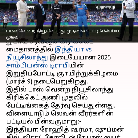
முதலில் பந்துவீச்சு
எழுதியவர்
Mar 09, 2025
02:13 pm
Sekar Chinnappan
செய்தி முன்னோட்டம்
டாஸ் வென்ற நியூசிலாந்து முதலில் பேட்டிங் செய்ய
முடிவு
துபாய் சர்வதேச கிரிக்கெட்
மைதானத்தில்
இந்தியா vs
நியூசிலாந்து
இடையேயான 2025
சாம்பியன்ஸ் டிராபி
யின்
இறுதிப்போட்டி ஞாயிற்றுக்கிழமை
(மார்ச் 9) நடைபெறுகிறது.
இதில் டாஸ் வென்ற நியூசிலாந்து
கிரிக்கெட் அணி முதலில்
பேட்டிங்கைத் தேர்வு செய்துள்ளது.
விளையாடும் லெவன் வீரர்களின்
இந்தியா
: ரோஹித் ஷர்மா, ஷுப்மன்