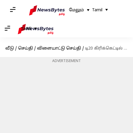
மேலும்
Tamil
Tamil
வீடு
/
செய்தி
/
விளையாட்டு செய்தி
/
டி20 கிரிக்கெட்டில் பாகிஸ்தானுக்கு எதிராக வரலாற்றுச் சாதனை படைத்தது ஆஸ்திரேலியா
ADVERTISEMENT