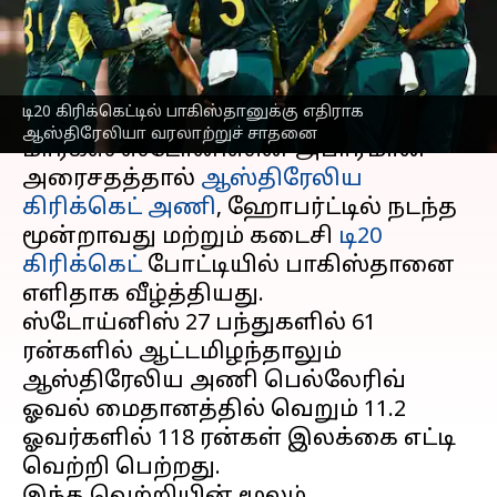
படைத்தது ஆஸ்திரேலியா
எழுதியவர்
Nov 18, 2024
06:19 pm
Sekar Chinnappan
செய்தி முன்னோட்டம்
டி20 கிரிக்கெட்டில் பாகிஸ்தானுக்கு எதிராக
ஆஸ்திரேலியா வரலாற்றுச் சாதனை
மார்கஸ் ஸ்டோனிஸின் அபாரமான
அரைசதத்தால்
ஆஸ்திரேலிய
கிரிக்கெட் அணி
, ஹோபர்ட்டில் நடந்த
மூன்றாவது மற்றும் கடைசி
டி20
கிரிக்கெட்
போட்டியில் பாகிஸ்தானை
எளிதாக வீழ்த்தியது.
ஸ்டோய்னிஸ் 27 பந்துகளில் 61
ரன்களில் ஆட்டமிழந்தாலும்
ஆஸ்திரேலிய அணி பெல்லேரிவ்
ஓவல் மைதானத்தில் வெறும் 11.2
ஓவர்களில் 118 ரன்கள் இலக்கை எட்டி
வெற்றி பெற்றது.