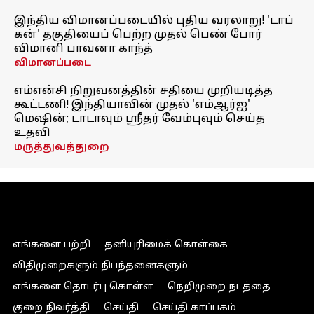
இந்திய விமானப்படையில் புதிய வரலாறு! 'டாப்
கன்' தகுதியைப் பெற்ற முதல் பெண் போர்
விமானி பாவனா காந்த்
விமானப்படை
எம்என்சி நிறுவனத்தின் சதியை முறியடித்த
கூட்டணி! இந்தியாவின் முதல் 'எம்ஆர்ஐ'
மெஷின்; டாடாவும் ஸ்ரீதர் வேம்புவும் செய்த
உதவி
மருத்துவத்துறை
எங்களை பற்றி
தனியுரிமைக் கொள்கை
விதிமுறைகளும் நிபந்தனைகளும்
எங்களை தொடர்பு கொள்ள
நெறிமுறை நடத்தை
குறை நிவர்த்தி
செய்தி
செய்தி காப்பகம்