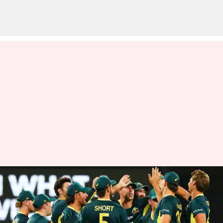
டி20 கிரிக்கெட்டில்
பாகிஸ்தானுக்கு எதிராக
வரலாற்றுச் சாதனை