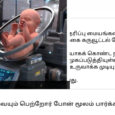
ுழந்தை இல்லாமல் கருத்தரிப்பு மையங்கள
ுவதால் வாடகை தாய், செயற்கை கருவூட்டல
fe) எனும் பெர்லினை தலைமையாகக் கொண்ட
ளர்க்கும் முறையை அறிமுகப்படுத்தியுள்ளத
ுழந்தைகள் வரை இதன் மூலம் உருவாக்க முடிய
ும் பெற்றோர் போன் மூலம் பார்க்