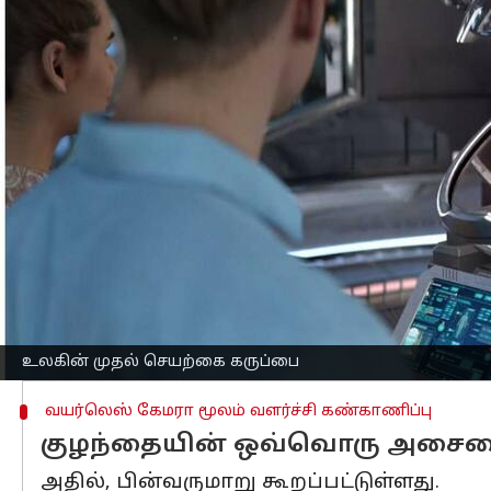
எழுதியவர்
Dec 26, 2022
12:19 am
Nivetha P
செய்தி முன்னோட்டம்
இன்றைய சமூக சூழலில் பல தம்பதிகள் க
கருத்தரிப்பு விகிதங்கள் குறைந்து வர
வருகிறது.
இந்நிலையில், எக்ட்டோ லைப் (EctoLi
கருப்பை மூலம் குழந்தையை உருவாக்கி வ
பட்சத்தில், ஒரு வருடத்திற்கு 30,000 க
தெரிவித்துள்ளது.
உலகின் முதல் செயற்கை கருப்பை
வயர்லெஸ் கேமரா மூலம் வளர்ச்சி கண்காணிப்பு
குழந்தையின் ஒவ்வொரு அசைவைய
அதில், பின்வருமாறு கூறப்பட்டுள்ளது.