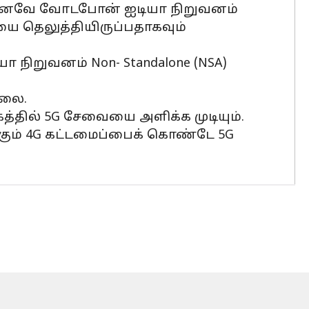
்கனவே வோடபோன் ஐடியா நிறுவனம்
ை தெலுத்தியிருப்பதாகவும்
ோ நிறுவனம் Non- Standalone (NSA)
்லை.
்தில் 5G சேவையை அளிக்க முடியும்.
கும் 4G கட்டமைப்பைக் கொண்டே 5G