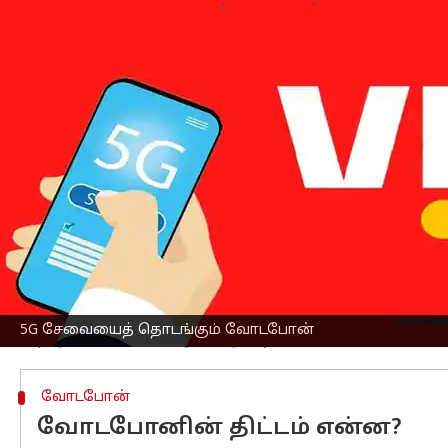
எழுதியவர்
May 17, 2023
04:34 pm
Prasanna Venkatesh
செய்தி முன்னோட்டம்
இந்தியா
வின் மூன்றாவது பெரிய தொல
சேவையை தொடங்கவிருப்பதாகத் தகவல்
இதற்கான நிதியுதவிக்காக சில வங்கிகள
இறுதிக்கட்டத்தில் இருக்கும் நிலையில்
இதனைத் தொடர்ந்து அடுத்த மாதமே 5
மற்றும் ஏர்டெல் ஆகிய இரண்டு நிறுவ
மூன்றாவதாக ஒரு நிறுவனம் 5G சேவைய
அளிப்பதாகவே இருக்கும்.
மேலும், 5G வலைப்பின்னலுக்கான உப
5G சேவையைத் தொடங்கும் வோடபோன்
வோடபோன்
வோடபோனின் திட்டம் என்ன?