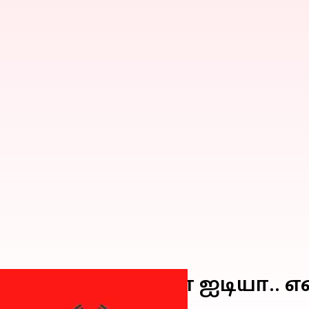
கும் வோடபோன் ஐடியா.. என்