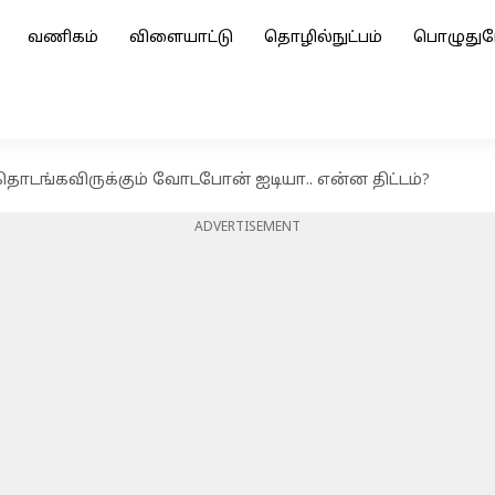
வணிகம்
விளையாட்டு
தொழில்நுட்பம்
பொழுதுப
டங்கவிருக்கும் வோடபோன் ஐடியா.. என்ன திட்டம்?
ADVERTISEMENT