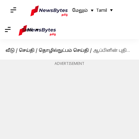
மேலும்
Tamil
Tamil
வீடு
/
செய்தி
/
தொழில்நுட்பம் செய்தி
/
ஆப்பிளின் புதிய ஐபோன்கள் ஸ்பைவேர் தாக்குதல்களை தானாகவே தடுக்கின்றன
ADVERTISEMENT