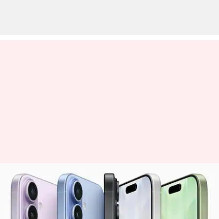
ஆப்பிளின் புதிய
ஐபோன்கள் ஸ்பைவேர்
தாக்குதல்களை