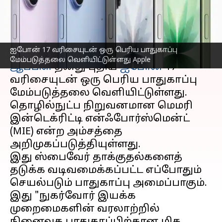
தானாகவே தடுக்கின்றன
எழுதியவர்
Sep 10, 2025
12:58 pm
Venkatalakshmi V
செய்தி முன்னோட்டம்
ஐபோன் 17 வரிசையுடன் ஒரு பெரிய பாதுகாப்பு
மேம்படுத்தலை வெளியிட்டுள்ளது Apple
ஆப்பிள்
தனது புதிய
ஐபோன்
17
வரிசையுடன் ஒரு பெரிய பாதுகாப்பு
மேம்படுத்தலை வெளியிட்டுள்ளது.
தொழில்நுட்ப நிறுவனமான மெமரி
இன்டெக்ரிட்டி என்ஃபோர்ஸ்மென்ட்
(MIE) என்ற அம்சத்தை
அறிமுகப்படுத்தியுள்ளது.
இது ஸ்பைவேர் தாக்குதல்களைத்
தடுக்க வடிவமைக்கப்பட்ட எப்போதும்
செயல்படும் பாதுகாப்பு அமைப்பாகும்.
இது "நுகர்வோர் இயக்க
முறைமைகளின் வரலாற்றில்