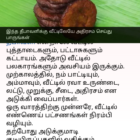
பாருங்கள்
எழுதியவர்
Nov 10, 2023
06:42 pm
Venkatalakshmi V
செய்தி முன்னோட்டம்
இந்த தீபாவளிக்கு வீட்டிலேயே அதிரசம் செய்து
பாருங்கள்
தீபாவளி
என்றாலே வீட்டில்
புத்தாடைகளும், பட்டாசுகளும்
கட்டாயம். அதோடு வீட்டில்
பலகாரங்களும் அவசியம் இருக்கும்.
முற்காலத்தில், நம் பாட்டியும்,
அம்மாவும், வீட்டில் ரவா உருண்டை,
லட்டு, முறுக்கு, சீடை, அதிரசம் என
அடுக்கி வைப்பார்கள்.
ஒரு வாரத்திற்கு முன்னரே, வீட்டில்
எண்ணெய் பட்சணங்கள் நிரம்பி
வழியும்.
தற்போது அடுக்குமாடி