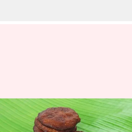
சமையல் குறிப்பு: இந்த
தீபாவளிக்கு வீட்டிலேயே
அதிரசம் செய்து