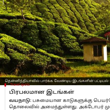
எழுதியவர்
Jun 03, 2023
07:00 am
Arul Jothe
செய்தி முன்னோட்டம்
தென்னிந்தியா
வில் பிரபலமான இடங்களி
கொடைக்கானல்:
தமிழ்நாட்டின் மிக
செல்ல உகந்த இடமாகும். மூடுபனி, குளிர
கொடைக்கானலை எப்படி அடைவது:
1
தொலைவில் உள்ள கொடை சாலை ரயில் ந
தென்னிந்தியாவில் பார்க்க வேண்டிய இடங்களின் பட்டியல்- 
Travel spots
பிரபலமான இடங்கள்
வயநாடு:
பசுமையான காடுகளுக்கு பெயர்போ
தொலைவில் அமைந்துள்ளது. அக்டோபர் முத