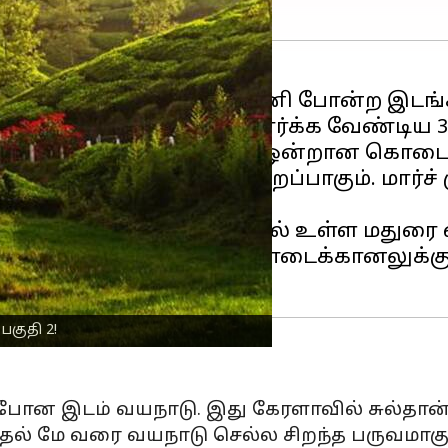
ல் ஆலப்புழா, கூர்க், கபினி போன்ற இடங
 அழகான மலை நகரங்களில் ஒன்றான கொடைக
்ந்த தட்பவெப்பம் இதன் சிறப்பாகும். மார
20 கிலோமீட்டர் தொலைவில் உள்ள மதுரை வ
ிலையம் ஆகியவை கொடைக்கானலுக்கு மிக
பகுதி 2!
ன இடம் வயநாடு. இது கேரளாவில் சுல்தான் ப
ல் மே வரை வயநாடு செல்ல சிறந்த பருவமாகும