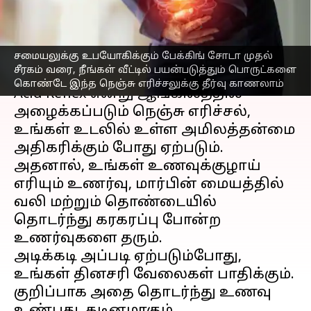
முயற்சியுங்கள்
எழுதியவர்
Jun 15, 2023
03:59 pm
Venkatalakshmi V
சமையலுக்கு உபயோகிக்கும் பேக்கிங் சோடா முதல்
செய்தி முன்னோட்டம்
சீரகம் வரை, நீங்கள் வீட்டில் பயன்படுத்தும் பொருட்களை
கொண்டே இந்த நெஞ்சு எரிச்சலுக்கு தீர்வு காணலாம்
Acid Reflex என்று ஆங்கிலத்தில்
அழைக்கப்படும் நெஞ்சு எரிச்சல்,
உங்கள் உடலில் உள்ள அமிலத்தன்மை
அதிகரிக்கும் போது ஏற்படும்.
அதனால், உங்கள் உணவுக்குழாய்
எரியும் உணர்வு, மார்பின் மையத்தில்
வலி மற்றும் தொண்டையில்
தொடர்ந்து கரகரப்பு போன்ற
உணர்வுகளை தரும்.
அடிக்கடி அப்படி ஏற்படும்போது,
உங்கள் தினசரி வேலைகள் பாதிக்கும்.
குறிப்பாக அதை தொடர்ந்து உணவு