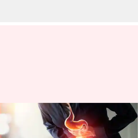
அடிக்கடி நெஞ்சு எரிச்சல்
ஏற்படுகிறதா? இந்த வீட்டு
வைத்தியங்களை