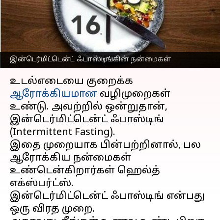
என்னென்ன
எனத்தெரியுமா?
எழுதியவர்
May 16, 2023
05:30 pm
Venkatalakshmi V
இன்டெர்மிட்டென்ட் ஃபாஸ்டிங்கின் நன்மைகள்
செய்தி முன்னோட்டம்
உடல்எடையை குறைக்க
ஆரோக்கியமான
வழிமுறைகள்
உண்டு. அவற்றில் ஒன்றுதான்,
இன்டெர்மிட்டென்ட் ஃபாஸ்டிங்
(Intermittent Fasting).
இதை முறையாக பின்பற்றினால், பல
ஆரோக்கிய நன்மைகள்
உண்டென்கிறார்கள் ஹெல்த்
எக்ஸ்பர்ட்ஸ்.
இன்டெர்மிட்டென்ட் ஃபாஸ்டிங் என்பது
ஒரு விரத முறை.