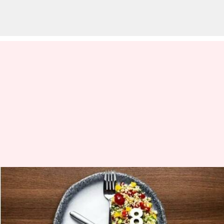
இன்டெர்மிட்டென்ட்
ஃபாஸ்டிங் இருப்பதால்
கிடைக்கும் நன்மைகள்