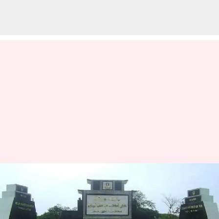
வண்டலூர் உயிரியல்
பூங்கா- ஒப்பந்த
ஊழியர்கள் 3வது நாளாக