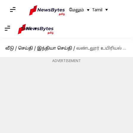
மேலும்
Tamil
Tamil
வீடு
/
செய்தி
/
இந்தியா செய்தி
/
வண்டலூர் உயிரியல் பூங்கா- ஒப்பந்த ஊழியர்கள் 3வது நாளாக உள்ளிருப்பு போராட்டம்
ADVERTISEMENT