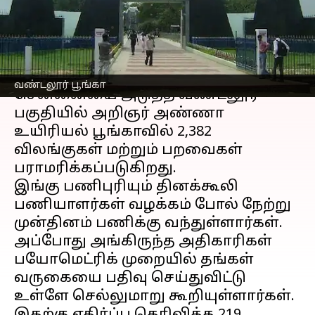
உள்ளிருப்பு போராட்டம்
எழுதியவர்
Jan 07, 2023
06:01 pm
Nivetha P
செய்தி முன்னோட்டம்
வண்டலூர் பூங்கா
சென்னையை அடுத்த வண்டலூர்
பகுதியில் அறிஞர் அண்ணா
உயிரியல் பூங்காவில் 2,382
விலங்குகள் மற்றும் பறவைகள்
பராமரிக்கப்படுகிறது.
இங்கு பணிபுரியும் தினக்கூலி
பணியாளர்கள் வழக்கம் போல் நேற்று
முன்தினம் பணிக்கு வந்துள்ளார்கள்.
அப்போது அங்கிருந்த அதிகாரிகள்
பயோமெட்ரிக் முறையில் தங்கள்
வருகையை பதிவு செய்துவிட்டு
உள்ளே செல்லுமாறு கூறியுள்ளார்கள்.