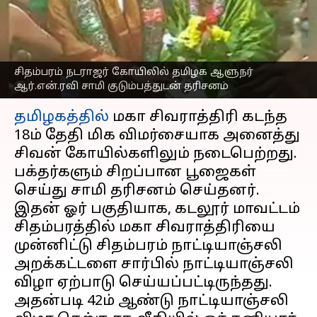
குடும்பத்துடன் சாமி
தரிசனம்
எழுதியவர்
Feb 23, 2023
11:12 am
Nivetha P
சிதம்பரம் நடராஜர் கோயிலில் தமிழக ஆளுநர்
ஆர்.என்.ரவி சாமி குடும்பத்துடன் தரிசனம்
செய்தி முன்னோட்டம்
தமிழகத்தில்
மகா சிவராத்திரி கடந்த
18ம் தேதி மிக விமர்சையாக அனைத்து
சிவன் கோயில்களிலும் நடைபெற்றது.
பக்தர்களும் சிறப்பான பூஜைகள்
செய்து சாமி தரிசனம் செய்தனர்.
இதன் ஓர் பகுதியாக, கடலூர் மாவட்டம்
சிதம்பரத்தில் மகா சிவராத்திரியை
முன்னிட்டு சிதம்பரம் நாட்டியாஞ்சலி
அறக்கட்டளை சார்பில் நாட்டியாஞ்சலி
விழா ஏற்பாடு செய்யப்பட்டிருந்தது.
அதன்படி 42ம் ஆண்டு நாட்டியாஞ்சலி