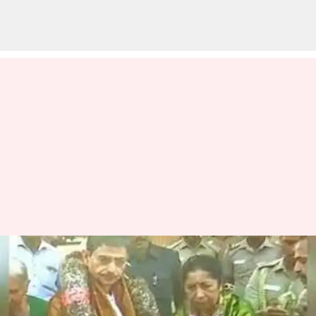
சிதம்பரம் நடராஜர்
கோயிலில் தமிழக
ஆளுநர் ஆர்.என்.ரவி