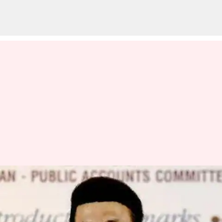
தமிழக முதல்வர்
மு.க.ஸ்டாலினின் சொந்த
வாழ்க்கை பற்றி தெரியாத