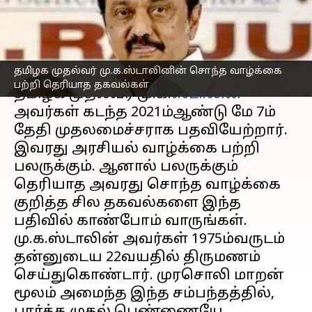
தகவல்கள்
எழுதியவர்
Feb 28, 2023
06:33 pm
Nivetha P
செய்தி முன்னோட்டம்
தமிழக முதல்வர் மு.க.ஸ்டாலினின் சொந்த வாழ்க்கை
பற்றி தெரியாத தகவல்கள்
தமிழக முதல்வர் மு.க.
ஸ்டாலின்
அவர்கள் கடந்த 2021ம்ஆண்டு மே 7ம்
தேதி முதலமைச்சராக பதவியேற்றார்.
இவரது அரசியல் வாழ்க்கை பற்றி
பலருக்கும். ஆனால் பலருக்கும்
தெரியாத அவரது சொந்த வாழ்க்கை
குறித்த சில தகவல்களை இந்த
பதிவில் காண்போம் வாருங்கள்.
மு.க.ஸ்டாலின் அவர்கள் 1975ம்வருடம்
தன்னுடைய 22வயதில் திருமணம்
செய்துகொண்டார். முரசொலி மாறன்
மூலம் அமைந்த இந்த சம்பந்தத்தில்,