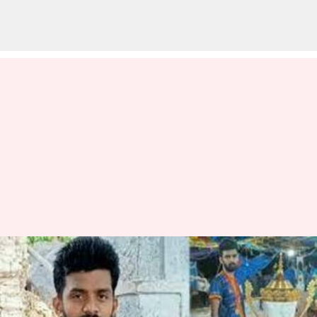
கரூர் மாவட்ட குளித்தலை
கபடி போட்டியில் பங்கேற்ற
இளைஞர் திடீர் மரணம் -