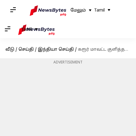
மேலும்
Tamil
Tamil
வீடு
/
செய்தி
/
இந்தியா செய்தி
/
கரூர் மாவட்ட குளித்தலை கபடி போட்டியில் பங்கேற்ற இளைஞர் திடீர் மரணம் - தமிழக முதல்வர் இரங்கல்
ADVERTISEMENT