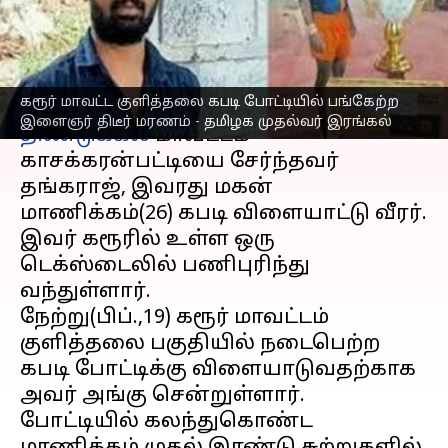
தமிழக முதல்வர் இரங்கல்
எழுதியவர்
Feb 20, 2023
03:00 pm
Nivetha P
செய்தி முன்னோட்டம்
கரூர் மாவட்ட குளித்தலை கபடி போட்டியில் பங்கேற்ற
இளைஞர் திடீர் மரணம் - தமிழக முதல்வர் இரங்கல்
திண்டுக்கல்
மாவட்டம்
காசக்கரன்பட்டியை சேர்ந்தவர்
தங்கராஜ், இவரது மகன்
மாணிக்கம்(26) கபடி விளையாட்டு வீரர்.
இவர் கரூரில் உள்ள ஒரு
டெக்ஸ்டைலில் பணிபுரிந்து
வந்துள்ளார்.
நேற்று(பிப்.,19) கரூர் மாவட்டம்
குளித்தலை பகுதியில் நடைபெற்ற
கபடி போட்டிக்கு விளையாடுவதற்காக
அவர் அங்கு சென்றுள்ளார்.
போட்டியில் கலந்துகொண்ட