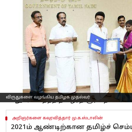
எழுதியவர்
Dec 25, 2022
03:09 pm
Nivetha P
செய்தி முன்னோட்டம்
சென்னை தலைமை செயலகத்தில் இன்று தமிழ
இந்த நிகழ்வில் தமிழக முதல்வர் மு.க.
'தமிழ் இலக்கியவியல்' என்ற தனித்த
இந்த காசோலையை அந்த பல்கலைக்கழகத்தி
பெற்றுக்கொண்டார்.
இதனை தொடர்ந்து தமிழக அரசால் வாழ்
ராஜேந்திரன், நா.மம்மது முதலியோரின் ந
காசோலையை தமிழக முதல்வர் வழங்கின
விருதுகளை வழங்கிய தமிழக முதல்வர்
அறிஞர்களை கவுரவித்தார் மு.க.ஸ்டாலின்
2021ம் ஆண்டிற்கான தமிழ்ச் செம்