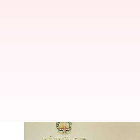
38 பேருக்கு தமிழ்ச் செம்மல
வழங்கினார் தமிழக முதல்வ