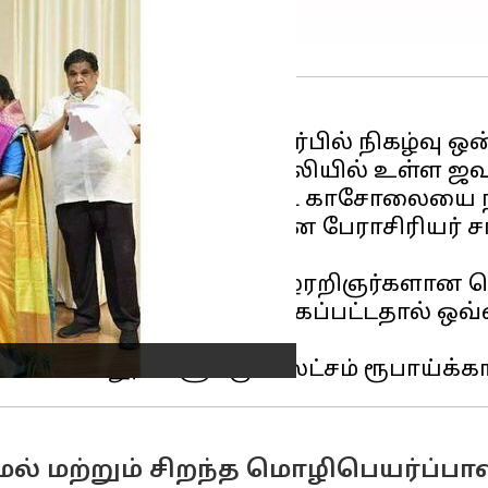
் வளர்ச்சி துறை சார்பில் நிகழ்வு ஒன்ற
ஸ்டாலின் அவர்கள் புது டெல்லியில் உள்ள 
ுறையை உருவாக்க ரூ.5 கோடி காசோலையை ந
ன் துணை வேந்தரான பேராசிரியர் சாந்திஸ
ந்து கொண்டிருக்கும் தமிழரறிஞர்களான 
ூல்கள் நாட்டுடைமை ஆக்கப்பட்டதால் ஒவ்வர
ார்.
மல் மற்றும் சிறந்த மொழிபெயர்ப்பா