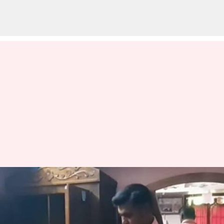
நாகர்கோவில்
தொழிலதிபர் வீட்டில்
கொள்ளை-மிளகாய்