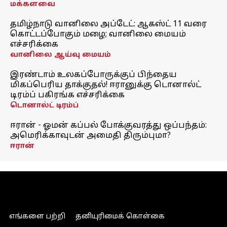
மக்களவை
தமிழ்நாடு வானிலை அப்டேட்: ஆகஸ்ட் 11 வரை
கொட்டப்போகும் மழை; வானிலை மையம்
எச்சரிக்கை
வானிலை ஆய்வு மையம்
இரண்டாம் உலகப்போருக்குப் பிந்தைய
மிகப்பெரிய தாக்குதல்! ஈரானுக்கு டொனால்ட்
டிரம்ப் பகிரங்க எச்சரிக்கை
டொனால்ட் டிரம்ப்
ஈரான் - ஓமன் கப்பல் போக்குவரத்து ஒப்பந்தம்:
அமெரிக்காவுடன் அமைதி திரும்புமா?
ஈரான்
எங்களை பற்றி
தனியுரிமைக் கொள்கை