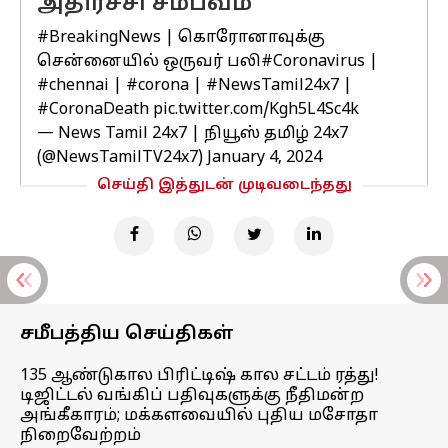
அதிர்ச்சி சம்பவம்
#BreakingNews
| கொரோனாவுக்கு
சென்னையில் ஒருவர் பலி
#Coronavirus
|
#chennai
|
#corona
|
#NewsTamil24x7
|
#CoronaDeath
pic.twitter.com/Kgh5L4Sc4k
— News Tamil 24x7 | நியூஸ் தமிழ் 24x7
(@NewsTamilTV24x7)
January 4, 2024
செய்தி இத்துடன் முடிவடைந்தது
சமீபத்திய செய்திகள்
135 ஆண்டுகால பிரிட்டிஷ் கால சட்டம் ரத்து!
டிஜிட்டல் வங்கிப் பதிவுகளுக்கு நீதிமன்ற
அங்கீகாரம்; மக்களவையில் புதிய மசோதா
நிறைவேற்றம்