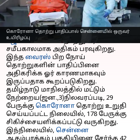
எழுதியவர்
Jan 04, 2024
05:27 pm
Nivetha P
செய்தி முன்னோட்டம்
கொரோனா தொற்று பாதிப்பால் சென்னையில் ஒருவர்
கொரோனாவின் புதிய வகையான
உயிரிழப்பு
ஜே.என்.1 வகை
தொற்று பரவல்
சமீபகாலமாக அதிகம் பரவுகிறது.
இந்த
வைரஸ்
பிற நோய்
தொற்றுகளின் பாதிப்பினை
அதிகரிக்க ஓர் காரணமாகவும்
இருப்பதாக கூறப்படுகிறது.
தமிழ்நாடு மாநிலத்தில் மட்டும்
நேற்றைய(ஜன.,3)நிலவரப்படி, 29
பேருக்கு
கொரோனா
தொற்று உறுதி
செய்யப்பட்ட நிலையில், 178 பேருக்கு
சிகிச்சையளிக்கப்பட்டு வருகிறது.
இந்நிலையில்,
சென்னை
ஆதம்பாக்கம் பகுதியினை சேர்ந்த 42