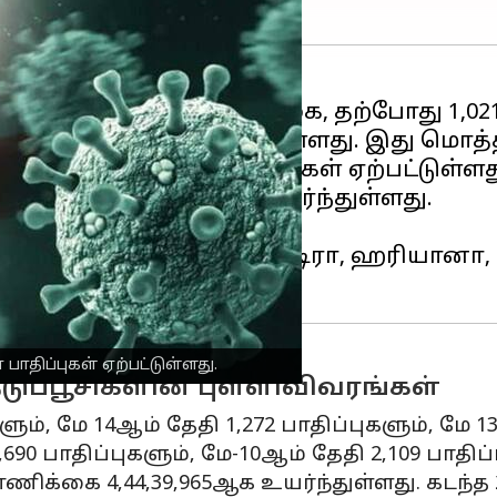
ொரோனா
1,393ஆக சரிவடைந்துள்ளது. இது மொத்த 
83,152) கொரோனா பாதிப்புகள் ஏற்பட்டுள்ளத
புகள் 5,31,794 ஆக உயர்ந்துள்ளது.
்புகள் பதிவாகியுள்ளன.
ளா, டெல்லி, மகாராஷ்டிரா, ஹரியானா, உத
ாதிப்புகள் ஏற்பட்டுள்ளது.
டுப்பூசிகளின் புள்ளிவிவரங்கள்
ும், மே 14ஆம் தேதி 1,272 பாதிப்புகளும், மே 1
1,690 பாதிப்புகளும், மே-10ஆம் தேதி 2,109 பாதி
கை 4,44,39,965ஆக உயர்ந்துள்ளது. கடந்த 24 