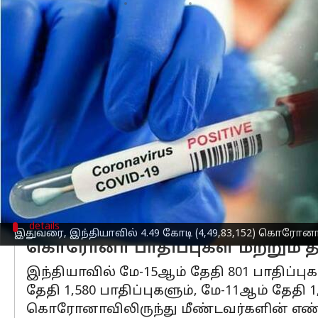
எழுதியவர்
May 17, 2023
12:36 pm
Sindhuja SM
செய்தி முன்னோட்டம்
நேற்று(மே-16) 656ஆக இருந்த தினசரி
க
இந்தியா
வில் செயலில் உள்ள கொரோனா 1
இதுவரை, இந்தியாவில் 4.49 கோடி (4,49,
கொரோனாவால் இதுவரை ஏற்பட்ட உயிரிழப்
கடந்த 24 மணிநேரதத்தில் மட்டும் 4 இறப
பெரும்பாலான கொரோனா பாதிப்புகள் கேர
details
இதுவரை, இந்தியாவில் 4.49 கோடி (4,49,83,152) கொரோனா ப
கொரோனா பாதிப்புகள் மற்றும் த
இந்தியாவில் மே-15ஆம் தேதி 801 பாதிப்புகள
தேதி 1,580 பாதிப்புகளும், மே-11ஆம் தேதி 
கொரோனாவிலிருந்து மீண்டவர்களின் எண்ணிக்