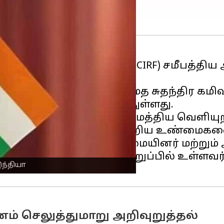
ரத்திற்கான கமிஷனின் (USCIRF) சமீபத்த
ைந்து வருவதாக அமெரிக்க மத சுதந்திர க
நியமிக்க அழைப்பு விடுத்துள்ளது.
ள்விகளுக்கு பதிலளித்த மத்திய வெளியுற
ால், இது இந்தியாவைப் பற்றிய உண்மைகளை
ந்தியாவில் மத சிறுபான்மையினர் மற்றும் 
ண்டுவதற்கு அரசில் பொறுப்பில் உள்ளவர்
இந்தியா
் செலுத்துமாறு அறிவுறுத்தல்