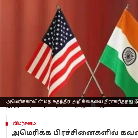
எழுதியவர்
Oct 03, 2024
07:25 pm
Sekar Chinnappan
செய்தி முன்னோட்டம்
அமெரிக்க
அரசின் சர்வதேச மத சுதந்தி
இந்தியா
வில் மதச் சுதந்திரம் மோசமட
குறிப்பிட்ட பிரச்சினையுள்ள நாடு என்று 
இந்த அறிக்கை குறித்த ஊடகங்களின் கே
செய்தித் தொடர்பாளர் ரந்தீர் ஜெய்ஸ்வ
முன்னதாக, USCIRF ஒரு அறிக்கையில், இ
எதிரான வன்முறைத் தாக்குதல்களைத் தூ
அமெரிக்காவின் மத சுதந்திர அறிக்கையை நிராகரித்தது 
விமர்சனம்
அமெரிக்க பிரச்சினைகளில் கவனம