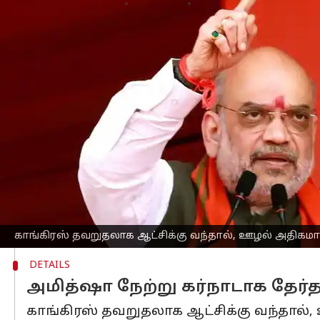
எழுதியவர்
Apr 26, 2023
02:02 pm
Sindhuja SM
செய்தி முன்னோட்டம்
கர்நாடகா
வில் காங்கிரஸ் ஆட்சிக்கு வந
அமித்ஷா
நேற்று(ஏப் 25) தெரிவித்தார்.
பெலகாவி மாவட்டத்தில் உள்ள தேர்தலில
மாநிலத்தின் வளர்ச்சி "ரிவர்ஸ் கியரில்" 
மே 10ஆம் தேதி தேர்தல் நடக்கவிருக்கு
அளிக்க வேண்டும் என்று கூறிய அமித்ஷ
செல்ல முடியும் என்றும் தெரிவித்தார்.
"காங்கிரஸ் ஆட்சிக்கு வந்தால், பரம்பரை
காங்கிரஸ் தவறுதலாக ஆட்சிக்கு வந்தால், ஊழல் அதிகமா
DETAILS
அமித்ஷா நேற்று கர்நாடாக தேர்த
காங்கிரஸ் தவறுதலாக ஆட்சிக்கு வந்தால்,