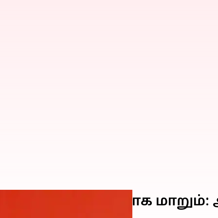
ாடகா கலவர பூமியாக மாறும்: