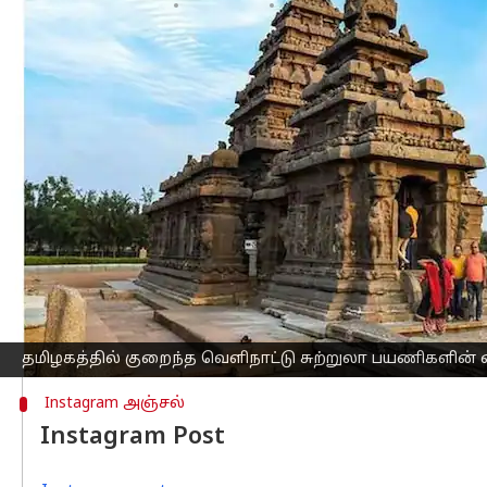
எழுதியவர்
Apr 20, 2023
01:13 pm
Siranjeevi
செய்தி முன்னோட்டம்
தமிழ்நாட்டில்
எப்பொழுதுமே பழங்காலத்த
ஆர்வத்துடன் காண வருவார்கள்.
ணிக்கை! காரணம் என்ன? கொரோனா தொற்
வெகுவாக குறைந்துள்ளதாக சுற்றுலா து
ஆனால்,
கொரோனா
தொற்றுக்கு பின் 
அதன்படி கடந்த 2022 ஆம் ஆண்டில் 4.07 
மேலும், 2019 ஆம் ஆண்டில் 68 லட்சம் பேர
இதனால் கடந்த ஆண்டில் மிகப்பெரிய அ
தமிழகத்தில் குறைந்த வெளிநாட்டு சுற்றுலா பயணிகளின
Instagram அஞ்சல்
Instagram Post