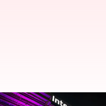
திருவனந்தபுரத்தில் இன்று
என்ன?